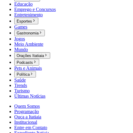
Educação
Emprego e Concursos
Entretenimento
Esportes
Games
Gastronomia
Jogos
Meio Ambiente
Mundo
Orações Itatiaia
Podcasts
Pets e Animais
Política
Saúde
Trends
Turismo
Últimas Notícias
Quem Somos
Programação
Ouça a Itatiaia
Institucional
Entre em Contato
Expediente Itatiaia