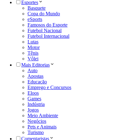
Esportes
Basquete
Copa do Mundo
eSports
Famosos do Esporte
Futebol Nacional
Futebol Internacional
Lutas
Motor
Tênis
Vôlei
Mais Editorias
Auto
Apostas
Educação
Emprego e Concursos
Eloos
Games
Indústria
Jogos
Meio Ambiente
Negócios
Pets e Animais
Turismo
Comentaristas