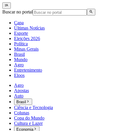
Buscar no portal
Capa
Últimas Notícias
Esporte
Eleições 2026
Política
Minas Gerais
Brasil
Mundo
Agro
Entretenimento
Eloos
Agro
Apostas
Auto
Brasil
Ciência e Tecnologia
Colunas
Copa do Mundo
Cultura e Lazer
Economia