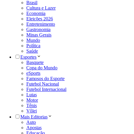
Brasil
Cultura e Lazer
Economia
Eleições 2026
Entretenimento
Gastronomia
Minas Gerais
Mundo
Política
Saúde
Esportes
Basquete
Copa do Mundo
eSports
Famosos do Esporte
Futebol Nacional
Futebol Internacional
Lutas
Motor
Tênis
Vôlei
Mais Editorias
Auto
Apostas
Educação