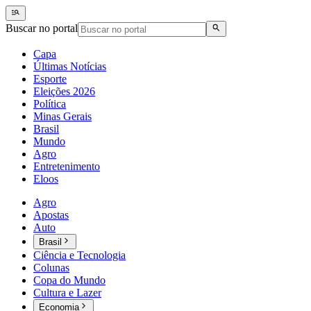
Buscar no portal
Capa
Últimas Notícias
Esporte
Eleições 2026
Política
Minas Gerais
Brasil
Mundo
Agro
Entretenimento
Eloos
Agro
Apostas
Auto
Brasil
Ciência e Tecnologia
Colunas
Copa do Mundo
Cultura e Lazer
Economia