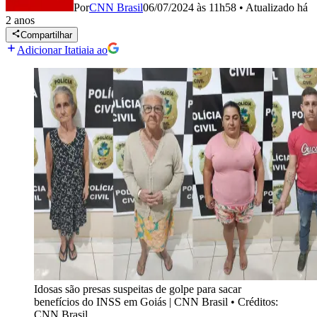
Por
CNN Brasil
06/07/2024 às 11h58
•
Atualizado
há
2 anos
Compartilhar
Adicionar Itatiaia ao
Idosas são presas suspeitas de golpe para sacar
benefícios do INSS em Goiás | CNN Brasil
•
Créditos:
CNN Brasil