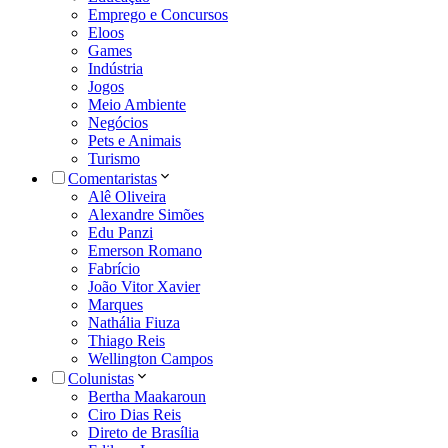
Emprego e Concursos
Eloos
Games
Indústria
Jogos
Meio Ambiente
Negócios
Pets e Animais
Turismo
Comentaristas
Alê Oliveira
Alexandre Simões
Edu Panzi
Emerson Romano
Fabrício
João Vitor Xavier
Marques
Nathália Fiuza
Thiago Reis
Wellington Campos
Colunistas
Bertha Maakaroun
Ciro Dias Reis
Direto de Brasília