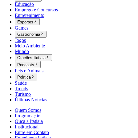
Educação
Emprego e Concursos
Entretenimento
Esportes
Games
Gastronomia
Jogos
Meio Ambiente
Mundo
Orações Itatiaia
Podcasts
Pets e Animais
Política
Saúde
Trends
Turismo
Últimas Notícias
Quem Somos
Programação
Ouça a Itatiaia
Institucional
Entre em Contato
Expediente Itatiaia