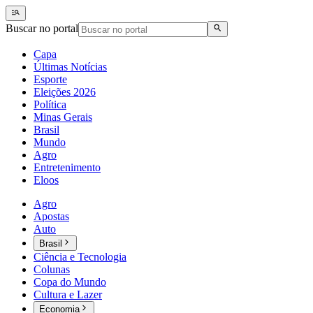
Buscar no portal
Capa
Últimas Notícias
Esporte
Eleições 2026
Política
Minas Gerais
Brasil
Mundo
Agro
Entretenimento
Eloos
Agro
Apostas
Auto
Brasil
Ciência e Tecnologia
Colunas
Copa do Mundo
Cultura e Lazer
Economia