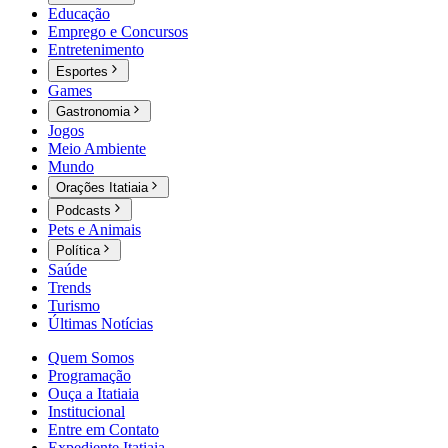
Educação
Emprego e Concursos
Entretenimento
Esportes
Games
Gastronomia
Jogos
Meio Ambiente
Mundo
Orações Itatiaia
Podcasts
Pets e Animais
Política
Saúde
Trends
Turismo
Últimas Notícias
Quem Somos
Programação
Ouça a Itatiaia
Institucional
Entre em Contato
Expediente Itatiaia