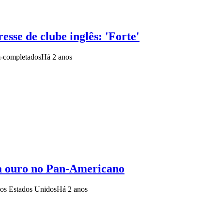
esse de clube inglês: 'Forte'
m-completados
Há 2 anos
ra ouro no Pan-Americano
nos Estados Unidos
Há 2 anos