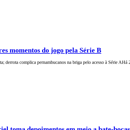
ores momentos do jogo pela Série B
ista; derrota complica pernambucanos na briga pelo acesso à Série A
Há 
riel toma depoimentos em meio a bate-bocas