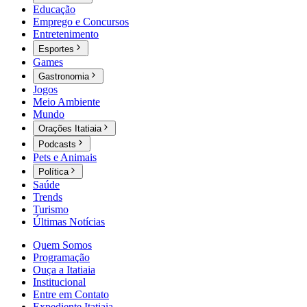
Educação
Emprego e Concursos
Entretenimento
Esportes
Games
Gastronomia
Jogos
Meio Ambiente
Mundo
Orações Itatiaia
Podcasts
Pets e Animais
Política
Saúde
Trends
Turismo
Últimas Notícias
Quem Somos
Programação
Ouça a Itatiaia
Institucional
Entre em Contato
Expediente Itatiaia