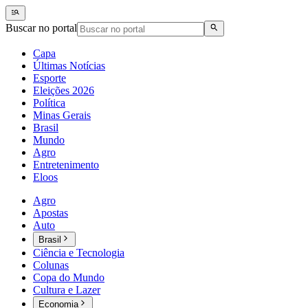
Buscar no portal
Capa
Últimas Notícias
Esporte
Eleições 2026
Política
Minas Gerais
Brasil
Mundo
Agro
Entretenimento
Eloos
Agro
Apostas
Auto
Brasil
Ciência e Tecnologia
Colunas
Copa do Mundo
Cultura e Lazer
Economia