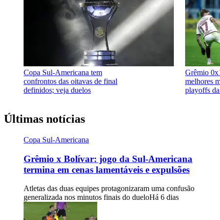
Copa Sul-Americana tem
Grêmio 0x1
confrontos das oitavas de final
melhores m
definidos; veja duelos
playoffs d
Últimas notícias
Copa Sul-Americana
Grêmio x Bolívar: jogo da Sul-Americana
termina em cenas lamentáveis e expulsões
Atletas das duas equipes protagonizaram uma confusão
generalizada nos minutos finais do duelo
Há 6 dias