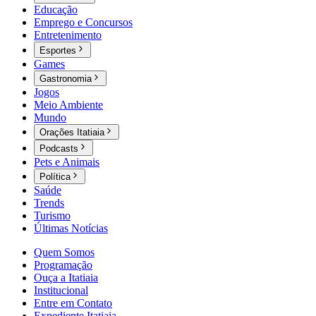
Educação
Emprego e Concursos
Entretenimento
Esportes
Games
Gastronomia
Jogos
Meio Ambiente
Mundo
Orações Itatiaia
Podcasts
Pets e Animais
Política
Saúde
Trends
Turismo
Últimas Notícias
Quem Somos
Programação
Ouça a Itatiaia
Institucional
Entre em Contato
Expediente Itatiaia