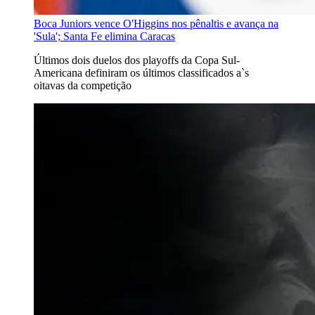
Boca Juniors vence O'Higgins nos pênaltis e avança na
'Sula'; Santa Fe elimina Caracas
Últimos dois duelos dos playoffs da Copa Sul-
Americana definiram os últimos classificados a`s
oitavas da competição