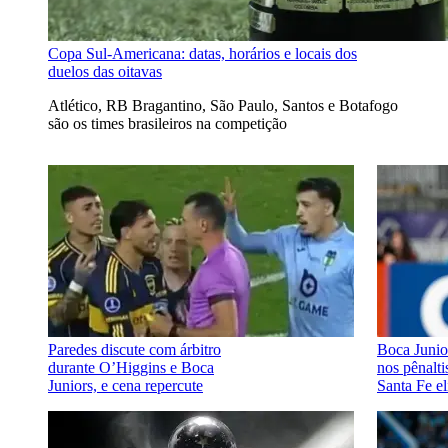
Copa Sul-Americana: datas, horários e locais dos
duelos das oitavas
Atlético, RB Bragantino, São Paulo, Santos e Botafogo
são os times brasileiros na competição
Paredes discute com árbitro
Boca Junio
durante O’Higgins e Boca
nos pênalti
Juniors, e cena repercute
Santa Fe e