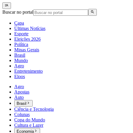
Buscar no portal
Capa
Últimas Notícias
Esporte
Eleições 2026
Política
Minas Gerais
Brasil
Mundo
Agro
Entretenimento
Eloos
Agro
Apostas
Auto
Brasil
Ciência e Tecnologia
Colunas
Copa do Mundo
Cultura e Lazer
Economia