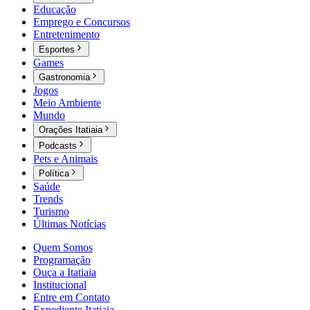
Educação
Emprego e Concursos
Entretenimento
Esportes
Games
Gastronomia
Jogos
Meio Ambiente
Mundo
Orações Itatiaia
Podcasts
Pets e Animais
Política
Saúde
Trends
Turismo
Últimas Notícias
Quem Somos
Programação
Ouça a Itatiaia
Institucional
Entre em Contato
Expediente Itatiaia