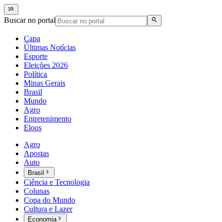
Buscar no portal
Capa
Últimas Notícias
Esporte
Eleições 2026
Política
Minas Gerais
Brasil
Mundo
Agro
Entretenimento
Eloos
Agro
Apostas
Auto
Brasil
Ciência e Tecnologia
Colunas
Copa do Mundo
Cultura e Lazer
Economia