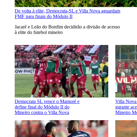
De volta à elite, Democrata-SL e Villa Nova aguardam
FMF para finais do Módulo II
Jacaré e Leão do Bonfim decidirão a divisão de acesso
à elite do futebol mineiro
Democrata SL vence o Mamoré e
Villa Nova
define final do Módulo II do
garante ace
Mineiro contra o Villa Nova
Mineiro Mó