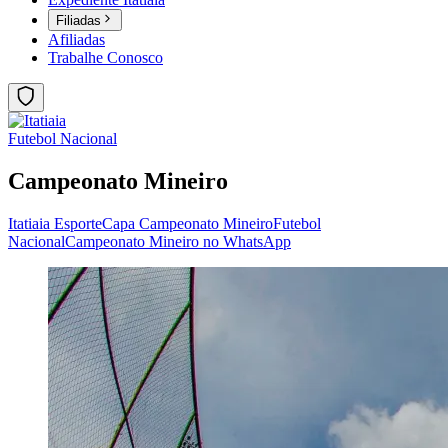
Filiadas
Afiliadas
Trabalhe Conosco
Futebol Nacional
Campeonato Mineiro
Itatiaia Esporte
Capa Campeonato Mineiro
Futebol
Nacional
Campeonato Mineiro no WhatsApp