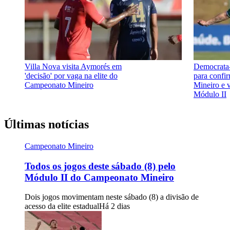
Villa Nova visita Aymorés em
Democrata
'decisão' por vaga na elite do
para confir
Campeonato Mineiro
Mineiro e v
Módulo II
Últimas notícias
Campeonato Mineiro
Todos os jogos deste sábado (8) pelo
Módulo II do Campeonato Mineiro
Dois jogos movimentam neste sábado (8) a divisão de
acesso da elite estadual
Há 2 dias