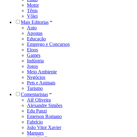
Motor
Tênis
Vôlei
Mais Editorias
Auto
Apostas
Educação
Emprego e Concursos
Eloos
Games
Indústria
Jogos
Meio Ambiente
Negócios
Pets e Animais
Turismo
Comentaristas
Alê Oliveira
Alexandre Simões
Edu Panzi
Emerson Romano
Fabrício
João Vitor Xavier
Marques