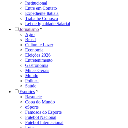
Institucional
Entre em Contato
Expediente Itatiaia
Trabalhe Conosco
Lei de Igualdade Salarial
Jornalismo
Agro
Brasil
Cultura e Lazer
Economia
Eleições 2026
Entretenimento
Gastronomia
Minas Gerais
Mundo
Política
Saúde
Esportes
Basquete
Copa do Mundo
eSports
Famosos do Esporte
Futebol Nacional
Futebol Internacional
Lutas