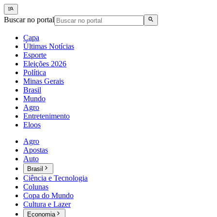
Buscar no portal
Capa
Últimas Notícias
Esporte
Eleições 2026
Política
Minas Gerais
Brasil
Mundo
Agro
Entretenimento
Eloos
Agro
Apostas
Auto
Brasil
Ciência e Tecnologia
Colunas
Copa do Mundo
Cultura e Lazer
Economia