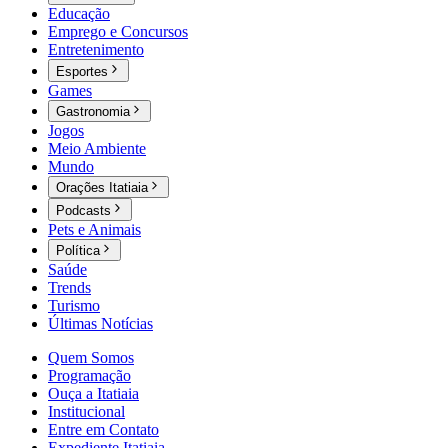
Educação
Emprego e Concursos
Entretenimento
Esportes
Games
Gastronomia
Jogos
Meio Ambiente
Mundo
Orações Itatiaia
Podcasts
Pets e Animais
Política
Saúde
Trends
Turismo
Últimas Notícias
Quem Somos
Programação
Ouça a Itatiaia
Institucional
Entre em Contato
Expediente Itatiaia