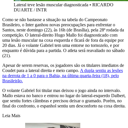
Lateral teve lesão muscular diagnosticada
•
RICARDO
DUARTE / INTR
Como se não bastasse a situação na tabela do Campeonato
Brasileiro, o Inter ganhou novas preocupações para enfrentar o
Santos, neste domingo (22), às 16h (de Brasília), pela 28ª rodada da
competição. O lateral-direito Hugo Mallo foi diagnosticado com
uma lesão muscular na coxa esquerda e ficará de fora da equipe por
20 dias. Já o volante Gabriel tem uma entorse no tornozelo, e por
enquanto é dúvida para a partida. O atleta será reavaliado no sábado
(21).
Apesar de serem reservas, os jogadores são os titulares imediatos de
Coudet para a lateral direita e meio campo.
A dupla sentiu as lesões
na derrota de 1 a 0 para o Bahia, na última quarta-feira (18), pelo
Brasileirão.
O volante Gabriel foi titular mas deixou o jogo ainda no intervalo.
Mallo estava no banco e entrou no lugar do lateral-esquerdo Dalbert,
que sentiu fortes câimbras e precisou deixar o gramado. Porém, no
final do confronto, o espanhol sentiu um desconforto na coxa direita.
Leia Mais