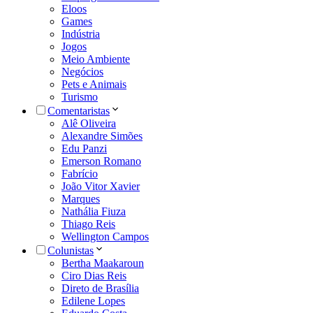
Eloos
Games
Indústria
Jogos
Meio Ambiente
Negócios
Pets e Animais
Turismo
Comentaristas
Alê Oliveira
Alexandre Simões
Edu Panzi
Emerson Romano
Fabrício
João Vitor Xavier
Marques
Nathália Fiuza
Thiago Reis
Wellington Campos
Colunistas
Bertha Maakaroun
Ciro Dias Reis
Direto de Brasília
Edilene Lopes