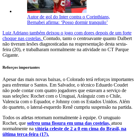
Autor de gol do Inter contra o Corinthians,
Bernabei afirma: ‘Posso dormir tranquilo’
Luiz Adriano também deixou o jogo com dores depois de um forte
choque nas costelas.
Contudo, tanto o centroavante quanto Dalbert
não tiveram lesões diagnosticadas na reapresentação desta sexta-
feira (20), e trabalharam normalmente na atividade no CT Parque
Gigante.
Reforços importantes
Apesar das mais novas baixas, o Colorado terá reforços importantes
para enfrentar o Santos. Em Salvador, o técnico Eduardo Coudet
não pode contar com quatro jogadores que estavam a serviço de
suas seleções: Rochet com o Uruguai, Aránguiz com o Chile,
Valencia com o Equador, e Johnny com os Estados Unidos. Além
do quarteto, o lateral-esquerdo Renê cumpriu suspensão na partida.
Todos os atletas retornam normalmente à equipe. O uruguaio
Rochet, que
sofreu uma fissura em uma das costelas,
atuou
normalmente na
vitória celeste de 2 a 0 em cima do Brasil, na
última terça-feira (17).