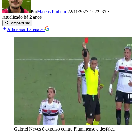
Por
Mateus Pinheiro
22/11/2023 às 22h35
•
Atualizado
há 2 anos
Compartilhar
Adicionar Itatiaia ao
Gabriel Neves é expulso contra Fluminense e desfalca