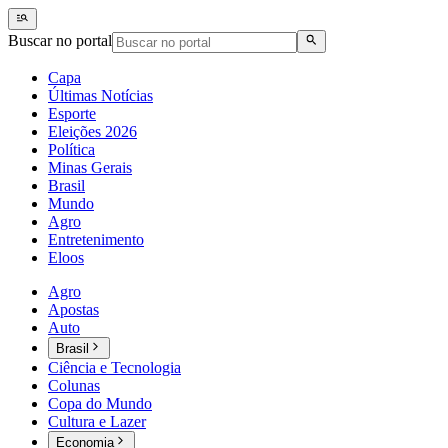
Buscar no portal
Capa
Últimas Notícias
Esporte
Eleições 2026
Política
Minas Gerais
Brasil
Mundo
Agro
Entretenimento
Eloos
Agro
Apostas
Auto
Brasil
Ciência e Tecnologia
Colunas
Copa do Mundo
Cultura e Lazer
Economia