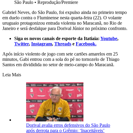
São Paulo
•
Reprodução/Premiere
Gabriel Neves, do São Paulo, foi expulso ainda no primeiro tempo
em duelo contra o Fluminense nesta quarta-feira (22). O volante
uruguaio protagonizou entrada violenta no Maracanã, no Rio de
Janeiro e será desfalque para Dorival Júnior no próximo confronto.
Siga os novos canais de esporte da Itatiaia:
Youtube
,
Twitter
,
Instagram
,
Threads
e
Facebook.
Após início violento de jogo com sete cartões amarelos em 25
minutos, Gabi entrou com a sola do pé no tornozelo de Thiago
Santos em divididida no setor de meio-campo do Maracanã.
Leia Mais
Dorival avalia erros defensivos do São Paulo
após derrota para o Grêmio: ‘Inaceitáveis’