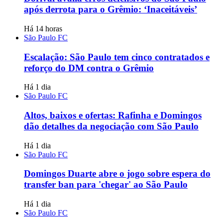
após derrota para o Grêmio: ‘Inaceitáveis’
Há 14 horas
São Paulo FC
Escalação: São Paulo tem cinco contratados e
reforço do DM contra o Grêmio
Há 1 dia
São Paulo FC
Altos, baixos e ofertas: Rafinha e Domingos
dão detalhes da negociação com São Paulo
Há 1 dia
São Paulo FC
Domingos Duarte abre o jogo sobre espera do
transfer ban para 'chegar' ao São Paulo
Há 1 dia
São Paulo FC