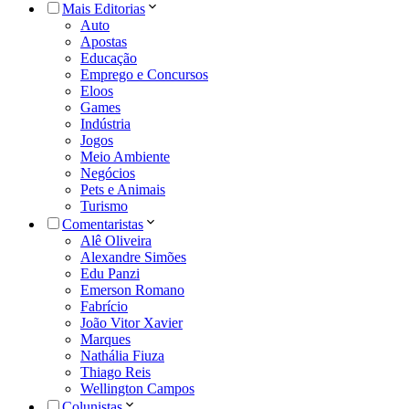
Mais Editorias
Auto
Apostas
Educação
Emprego e Concursos
Eloos
Games
Indústria
Jogos
Meio Ambiente
Negócios
Pets e Animais
Turismo
Comentaristas
Alê Oliveira
Alexandre Simões
Edu Panzi
Emerson Romano
Fabrício
João Vitor Xavier
Marques
Nathália Fiuza
Thiago Reis
Wellington Campos
Colunistas