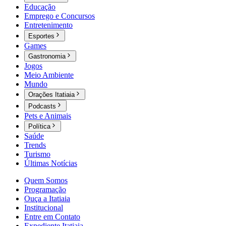
Educação
Emprego e Concursos
Entretenimento
Esportes
Games
Gastronomia
Jogos
Meio Ambiente
Mundo
Orações Itatiaia
Podcasts
Pets e Animais
Política
Saúde
Trends
Turismo
Últimas Notícias
Quem Somos
Programação
Ouça a Itatiaia
Institucional
Entre em Contato
Expediente Itatiaia