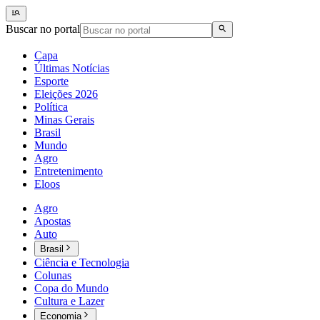
Buscar no portal
Capa
Últimas Notícias
Esporte
Eleições 2026
Política
Minas Gerais
Brasil
Mundo
Agro
Entretenimento
Eloos
Agro
Apostas
Auto
Brasil
Ciência e Tecnologia
Colunas
Copa do Mundo
Cultura e Lazer
Economia