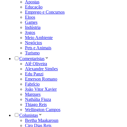
Apostas
Educação
Emprego e Concursos
Eloos
Games
Indústria
Jogos
Meio Ambiente
Negócios
Pets e Animais
Turismo
Comentaristas
Alê Oliveira
Alexandre Simões
Edu Panzi
Emerson Romano
Fabrício
João Vitor Xavier
Marques
Nathália Fiuza
Thiago Reis
Wellington Campos
Colunistas
Bertha Maakaroun
Ciro Dias Reis