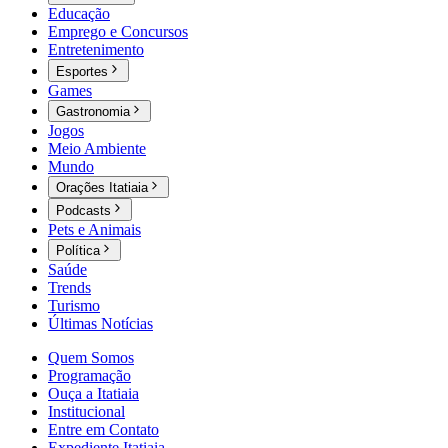
Educação
Emprego e Concursos
Entretenimento
Esportes
Games
Gastronomia
Jogos
Meio Ambiente
Mundo
Orações Itatiaia
Podcasts
Pets e Animais
Política
Saúde
Trends
Turismo
Últimas Notícias
Quem Somos
Programação
Ouça a Itatiaia
Institucional
Entre em Contato
Expediente Itatiaia