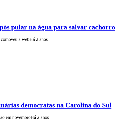
pós pular na água para salvar cachorro
 e comoveu a web
Há 2 anos
imárias democratas na Carolina do Sul
eição em novembro
Há 2 anos