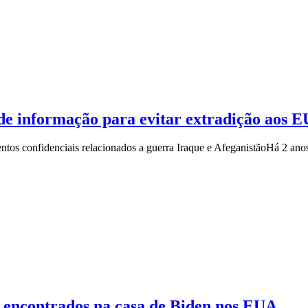
de informação para evitar extradição aos 
tos confidenciais relacionados a guerra Iraque e Afeganistão
Há 2 ano
s encontrados na casa de Biden nos EUA