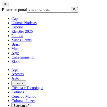
Buscar no portal
Capa
Últimas Notícias
Esporte
Eleições 2026
Política
Minas Gerais
Brasil
Mundo
Agro
Entretenimento
Eloos
Agro
Apostas
Auto
Brasil
Ciência e Tecnologia
Colunas
Copa do Mundo
Cultura e Lazer
Economia