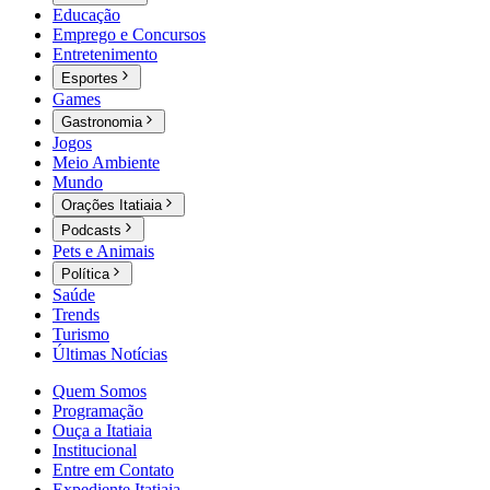
Educação
Emprego e Concursos
Entretenimento
Esportes
Games
Gastronomia
Jogos
Meio Ambiente
Mundo
Orações Itatiaia
Podcasts
Pets e Animais
Política
Saúde
Trends
Turismo
Últimas Notícias
Quem Somos
Programação
Ouça a Itatiaia
Institucional
Entre em Contato
Expediente Itatiaia