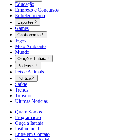
Educação
Emprego e Concursos
Entretenimento
Esportes
Games
Gastronomia
Jogos
Meio Ambiente
Mundo
Orações Itatiaia
Podcasts
Pets e Animais
Política
Saúde
Trends
Turismo
Últimas Notícias
Quem Somos
Programação
Ouça a Itatiaia
Institucional
Entre em Contato
Expediente Itatiaia