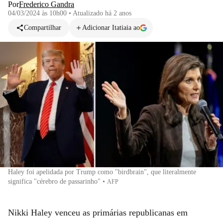
Por
Frederico Gandra
04/03/2024 às 10h00
•
Atualizado
há 2 anos
Compartilhar
Adicionar Itatiaia ao
Haley foi apelidada por Trump como "birdbrain", que literalmente
significa "cérebro de passarinho"
•
AFP
Nikki Haley venceu as primárias republicanas em