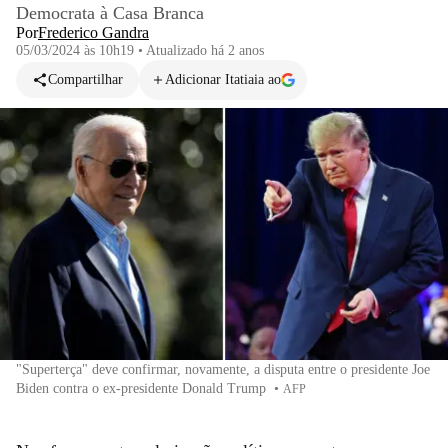
Democrata à Casa Branca
Por
Frederico Gandra
05/03/2024 às 10h19
•
Atualizado
há 2 anos
Compartilhar
Adicionar Itatiaia ao
"Superterça" deve confirmar, novamente, a disputa entre o presidente Joe
Biden contra o ex-presidente Donald Trump
•
AFP