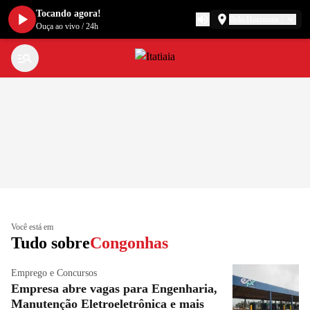
Tocando agora!
Belo Horizonte
Ouça ao vivo
/
24h
Você está em
Tudo sobre
Congonhas
Emprego e Concursos
Empresa abre vagas para Engenharia,
Manutenção Eletroeletrônica e mais