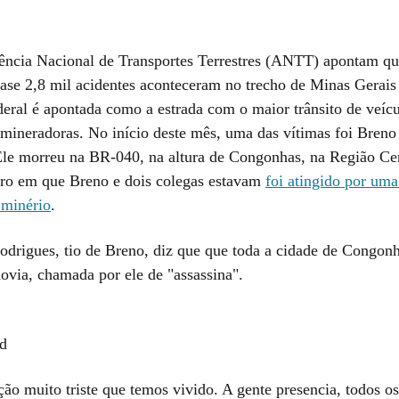
ncia Nacional de Transportes Terrestres (ANTT) apontam qu
uase 2,8 mil acidentes aconteceram no trecho de Minas Gerai
deral é apontada como a estrada com o maior trânsito de veíc
e mineradoras. No início deste mês, uma das vítimas foi Breno
Ele morreu na BR-040, na altura de Congonhas, na Região Ce
rro em que Breno e dois colegas estavam
foi atingido por uma
 minério
.
odrigues, tio de Breno, diz que que toda a cidade de Congonh
dovia, chamada por ele de "assassina".
d
ão muito triste que temos vivido. A gente presencia, todos os