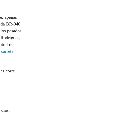
e, apenas
s da BR-040.
ulos pesados
 Rodrigues,
ntral do
 carreta
as corre
 dias,