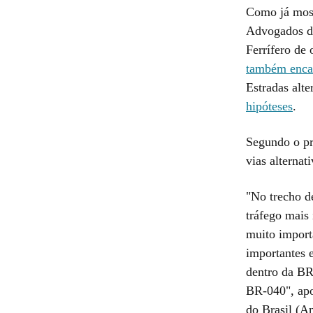
Como já most
Advogados do
Ferrífero de
também enca
Estradas alt
hipóteses
.
Segundo o pr
vias alternat
"No trecho d
tráfego mais
muito import
importantes 
dentro da BR
BR-040", apo
do Brasil (A