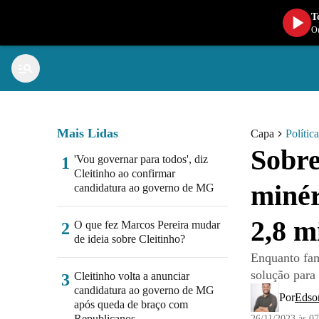
T
Ou
Mais Lidas
Capa
Política
Sobre
'Vou governar para todos', diz
1
Cleitinho ao confirmar
minér
candidatura ao governo de MG
2,8 m
O que fez Marcos Pereira mudar
2
de ideia sobre Cleitinho?
Enquanto fam
solução para
Cleitinho volta a anunciar
3
candidatura ao governo de MG
Por
Edso
após queda de braço com
Republicanos
26/11/2023 às 0