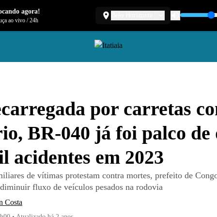
ocando agora!
Belo Horizonte
ça ao vivo
/
24h
carregada por carretas c
io, BR-040 já foi palco de
il acidentes em 2023
iliares de vítimas protestam contra mortes, prefeito de Cong
 diminuir fluxo de veículos pesados na rodovia
n Costa
7h00
•
Atualizado
há 2 anos