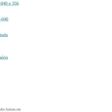
s-040 e 356
R-040
studa
nério
dio Itatiaia em