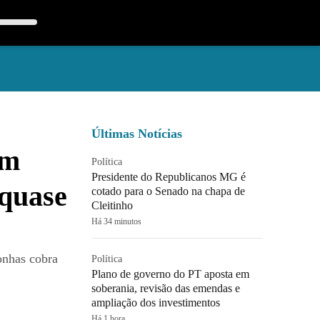
Últimas Notícias
om
Política
Presidente do Republicanos MG é
 quase
cotado para o Senado na chapa de
Cleitinho
Há 34 minutos
onhas cobra
Política
Plano de governo do PT aposta em
soberania, revisão das emendas e
ampliação dos investimentos
Há 1 hora