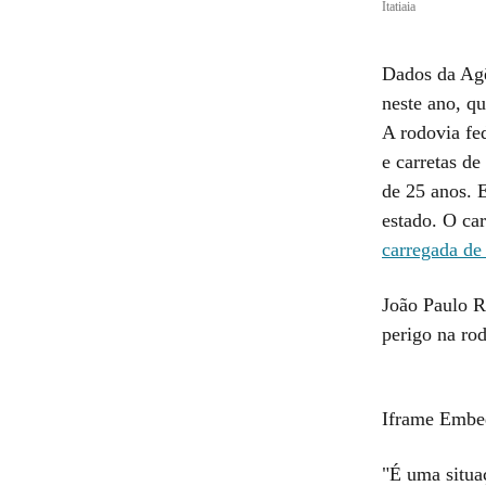
Itatiaia
Dados da Agê
neste ano, q
A rodovia fe
e carretas d
de 25 anos. 
estado. O ca
carregada de
João Paulo R
perigo na ro
Iframe Embe
"É uma situaç