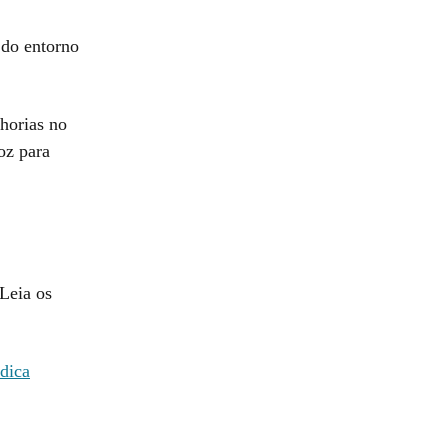
 do entorno
horias no
oz para
Leia os
dica