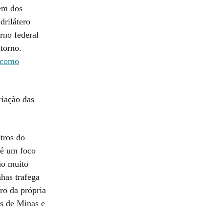
em dos
rilátero
rno federal
ntorno.
s como
iação das
tros do
 é um foco
ão muito
has trafega
ro da própria
es de Minas e