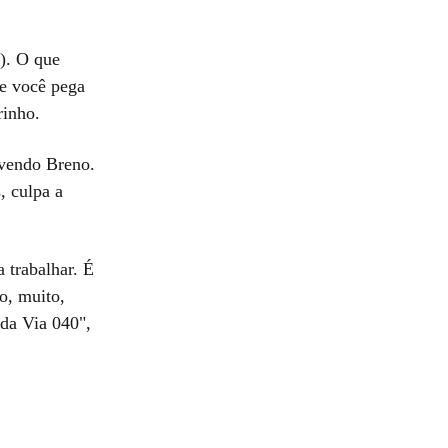
). O que
ue você pega
brinho.
lvendo Breno.
, culpa a
 trabalhar. É
o, muito,
 da Via 040",