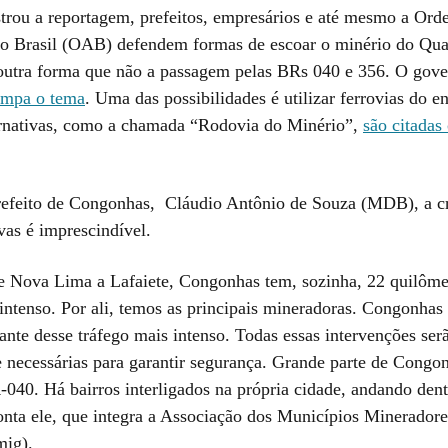
rou a reportagem, prefeitos, empresários e até mesmo a Ord
 Brasil (OAB) defendem formas de escoar o minério do Quad
 outra forma que não a passagem pelas BRs 040 e 356. O gove
mpa o tema
. Uma das possibilidades é utilizar ferrovias do e
ernativas, como a chamada “Rodovia do Minério”,
são citada
efeito de Congonhas, Cláudio Antônio de Souza (MDB), a cr
ivas é imprescindível.
e Nova Lima a Lafaiete, Congonhas tem, sozinha, 22 quilôme
 intenso. Por ali, temos as principais mineradoras. Congonhas
ante desse tráfego mais intenso. Todas essas intervenções ser
e necessárias para garantir segurança. Grande parte de Congon
-040. Há bairros interligados na própria cidade, andando dent
nta ele, que integra a Associação dos Municípios Minerador
mig).