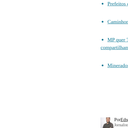
Prefeitos
Caminhone
MP quer T
compartilham
Mineradora
Por
Eds
Jornalis