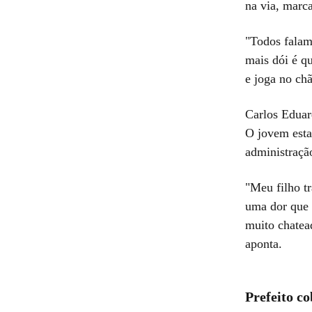
na via, marca
"Todos falam
mais dói é q
e joga no ch
Carlos Eduar
O jovem esta
administraçã
"Meu filho t
uma dor que 
muito chatead
aponta.
Prefeito co