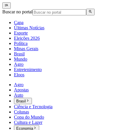
Buscar no portal
Capa
Últimas Notícias
Esporte
Eleições 2026
Política
Minas Gerais
Brasil
Mundo
Agro
Entretenimento
Eloos
Agro
Apostas
Auto
Brasil
Ciência e Tecnologia
Colunas
Copa do Mundo
Cultura e Lazer
Economia