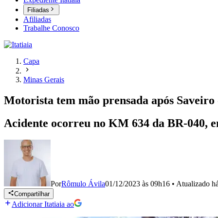
Filiadas
Afiliadas
Trabalhe Conosco
Capa
Minas Gerais
Motorista tem mão prensada após Saveiro 
Acidente ocorreu no KM 634 da BR-040, em
Por
Rômulo Ávila
01/12/2023 às 09h16
•
Atualizado
h
Compartilhar
Adicionar Itatiaia ao