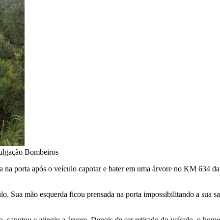
ulgação Bombeiros
a na porta após o veículo capotar e bater em uma árvore no KM 634 da
lo. Sua mão esquerda ficou prensada na porta impossibilitando a sua saí
, capotou e atingiu a árvore. Depois de ser retirado do veículo, o hom