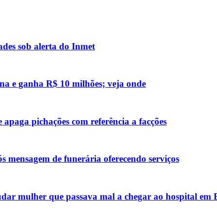
des sob alerta do Inmet
na e ganha R$ 10 milhões; veja onde
 apaga pichações com referência a facções
ós mensagem de funerária oferecendo serviços
udar mulher que passava mal a chegar ao hospital em