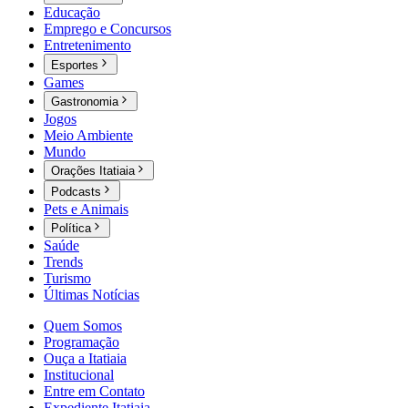
Educação
Emprego e Concursos
Entretenimento
Esportes
Games
Gastronomia
Jogos
Meio Ambiente
Mundo
Orações Itatiaia
Podcasts
Pets e Animais
Política
Saúde
Trends
Turismo
Últimas Notícias
Quem Somos
Programação
Ouça a Itatiaia
Institucional
Entre em Contato
Expediente Itatiaia