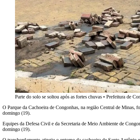
Parte do solo se soltou após as fortes chuvas
•
Prefeitura de Co
O Parque da Cachoeira de Congonhas, na região Central de Minas, foi 
domingo (19).
Equipes da Defesa Civil e da Secretaria de Meio Ambiente de Congonha
domingo (19).
O transbordamento atingiu o entorno da cachoeira de Santo Antônio e d