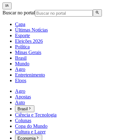
Buscar no portal
Capa
Últimas Notícias
Esporte
Eleições 2026
Política
Minas Gerais
Brasil
Mundo
Agro
Entretenimento
Eloos
Agro
Apostas
Auto
Brasil
Ciência e Tecnologia
Colunas
Copa do Mundo
Cultura e Lazer
Economia