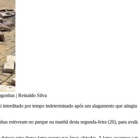
ngonhas | Reinaldo Silva
interditado por tempo indeterminado após um alagamento que atingiu o 
s estiveram no parque na manhã desta segunda-feira (20), para avaliar
eixou uma densa lama escura nas áreas afetadas. A lama assoreou a pisci