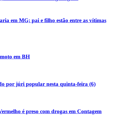
ria em MG; pai e filho estão entre as vítimas
e moto em BH
 por júri popular nesta quinta-feira (6)
 Vermelho é preso com drogas em Contagem