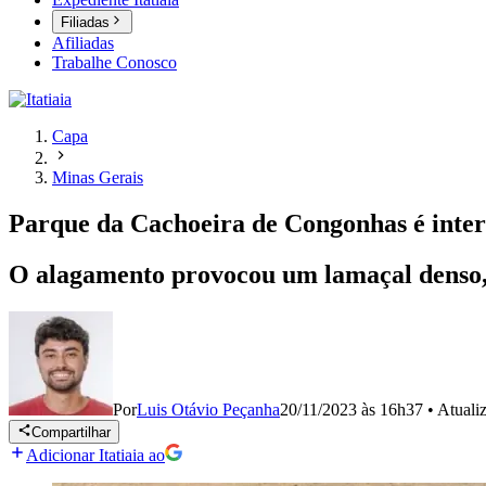
Filiadas
Afiliadas
Trabalhe Conosco
Capa
Minas Gerais
Parque da Cachoeira de Congonhas é inter
O alagamento provocou um lamaçal denso, 
Por
Luis Otávio Peçanha
20/11/2023 às 16h37
•
Atuali
Compartilhar
Adicionar Itatiaia ao