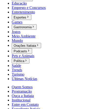
Educação
Emprego e Concursos
Entretenimento
Esportes
Games
Gastronomia
Jogos
Meio Ambiente
Mundo
Orações Itatiaia
Podcasts
Pets e Animais
Política
Saúde
Trends
Turismo
Últimas Notícias
Quem Somos
Programação
Ouça a Itatiaia
Institucional
Entre em Contato
Expediente Itatiaia