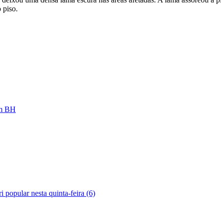
 piso.
em BH
 popular nesta quinta-feira (6)