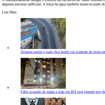
algumas piscinas artificiais. A força da água também arrancou parte do
Leia Mais
Homem morre e outro fica ferido em acidente de moto 
Filho acusado de matar a mãe em BH será julgado por júri