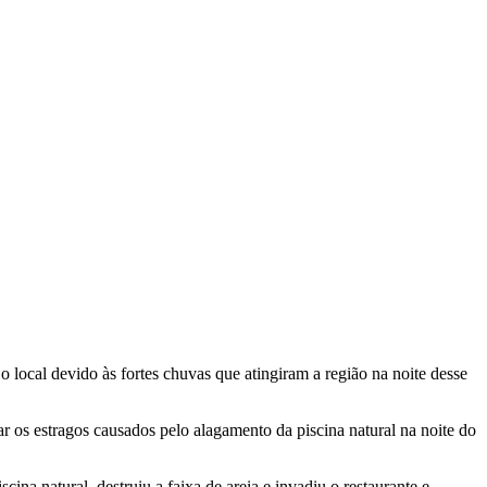
local devido às fortes chuvas que atingiram a região na noite desse
 os estragos causados pelo alagamento da piscina natural na noite do
na natural, destruiu a faixa de areia e invadiu o restaurante e