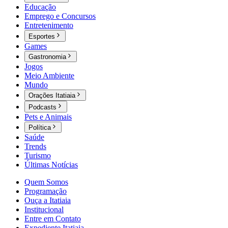
Educação
Emprego e Concursos
Entretenimento
Esportes
Games
Gastronomia
Jogos
Meio Ambiente
Mundo
Orações Itatiaia
Podcasts
Pets e Animais
Política
Saúde
Trends
Turismo
Últimas Notícias
Quem Somos
Programação
Ouça a Itatiaia
Institucional
Entre em Contato
Expediente Itatiaia