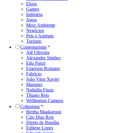
Eloos
Games
Indústria
Jogos
Meio Ambiente
Negócios
Pets e Animais
Turismo
Comentaristas
Alê Oliveira
Alexandre Simões
Edu Panzi
Emerson Romano
Fabrício
João Vitor Xavier
Marques
Nathália Fiuza
Thiago Reis
Wellington Campos
Colunistas
Bertha Maakaroun
Ciro Dias Reis
Direto de Brasília
Edilene Lopes