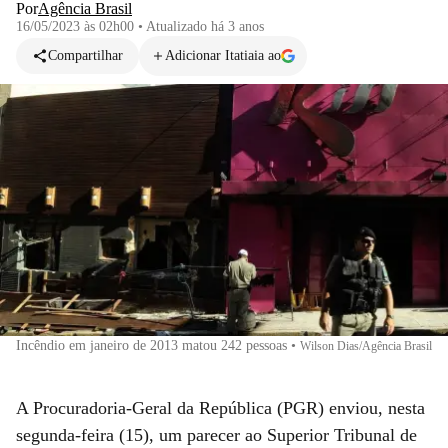
Por
Agência Brasil
16/05/2023 às 02h00
•
Atualizado
há 3 anos
Compartilhar
Adicionar Itatiaia ao
Incêndio em janeiro de 2013 matou 242 pessoas
•
Wilson Dias/Agência Brasil
A Procuradoria-Geral da República (PGR) enviou, nesta
segunda-feira (15), um parecer ao Superior Tribunal de