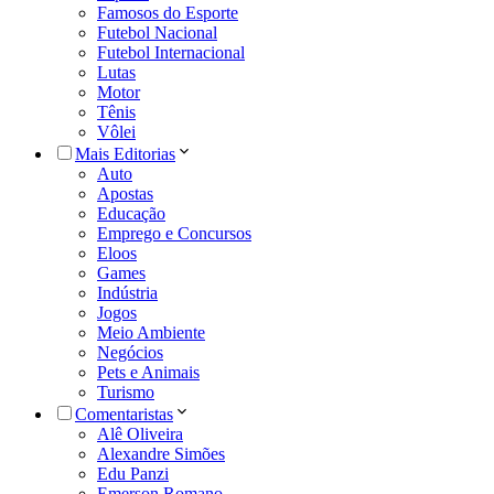
Famosos do Esporte
Futebol Nacional
Futebol Internacional
Lutas
Motor
Tênis
Vôlei
Mais Editorias
Auto
Apostas
Educação
Emprego e Concursos
Eloos
Games
Indústria
Jogos
Meio Ambiente
Negócios
Pets e Animais
Turismo
Comentaristas
Alê Oliveira
Alexandre Simões
Edu Panzi
Emerson Romano