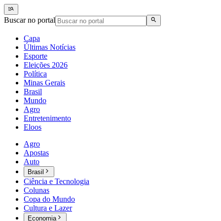
Buscar no portal
Capa
Últimas Notícias
Esporte
Eleições 2026
Política
Minas Gerais
Brasil
Mundo
Agro
Entretenimento
Eloos
Agro
Apostas
Auto
Brasil
Ciência e Tecnologia
Colunas
Copa do Mundo
Cultura e Lazer
Economia