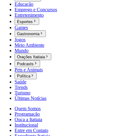
Educação
Emprego e Concursos
Entretenimento
Esportes
Games
Gastronomia
Jogos
Meio Ambiente
Mundo
Orações Itatiaia
Podcasts
Pets e Animais
Política
Saúde
Trends
Turismo
Últimas Notícias
Quem Somos
Programação
Ouça a Itatiaia
Institucional
Entre em Contato
Expediente Itatiaia