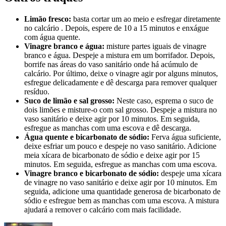
Limão fresco:
basta cortar um ao meio e esfregar diretamente
no calcário . Depois, espere de 10 a 15 minutos e enxágue
com água quente.
Vinagre branco e água:
misture partes iguais de vinagre
branco e água. Despeje a mistura em um borrifador. Depois,
borrife nas áreas do vaso sanitário onde há acúmulo de
calcário. Por último, deixe o vinagre agir por alguns minutos,
esfregue delicadamente e dê descarga para remover qualquer
resíduo.
Suco de limão e sal grosso:
Neste caso, esprema o suco de
dois limões e misture-o com sal grosso. Despeje a mistura no
vaso sanitário e deixe agir por 10 minutos. Em seguida,
esfregue as manchas com uma escova e dê descarga.
Água quente e bicarbonato de sódio:
Ferva água suficiente,
deixe esfriar um pouco e despeje no vaso sanitário. Adicione
meia xícara de bicarbonato de sódio e deixe agir por 15
minutos. Em seguida, esfregue as manchas com uma escova.
Vinagre branco e bicarbonato de sódio:
despeje uma xícara
de vinagre no vaso sanitário e deixe agir por 10 minutos. Em
seguida, adicione uma quantidade generosa de bicarbonato de
sódio e esfregue bem as manchas com uma escova. A mistura
ajudará a remover o calcário com mais facilidade.