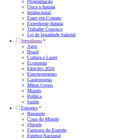
Programação
Ouça a Itatiaia
Institucional
Entre em Contato
Expediente Itatiaia
Trabalhe Conosco
Lei de Igualdade Salarial
Jornalismo
Agro
Brasil
Cultura e Lazer
Economia
Eleições 2026
Entretenimento
Gastronomia
Minas Gerais
Mundo
Política
Saúde
Esportes
Basquete
Copa do Mundo
eSports
Famosos do Esporte
Futebol Nacional