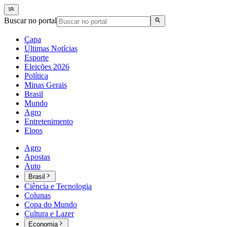
Buscar no portal
Capa
Últimas Notícias
Esporte
Eleições 2026
Política
Minas Gerais
Brasil
Mundo
Agro
Entretenimento
Eloos
Agro
Apostas
Auto
Brasil
Ciência e Tecnologia
Colunas
Copa do Mundo
Cultura e Lazer
Economia