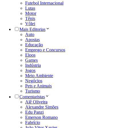
Futebol Internacional
Lutas
Motor
Tênis
Vôlei
Mais Editorias
Auto
Apostas
Educação
Emprego e Concursos
Eloos
Games
Indústria
Jogos
Meio Ambiente
Negócios
Pets e Animais
Turismo
Comentaristas
Alê Oliveira
Alexandre Simões
Edu Panzi
Emerson Romano
Fabrício
João Vitor Xavier