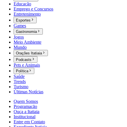
Educação
Emprego e Concursos
Entretenimento
Esportes
Games
Gastronomia
Jogos
Meio Ambiente
Mundo
Orações Itatiaia
Podcasts
Pets e Animais
Política
Saúde
Trends
Turismo
Últimas Notícias
Quem Somos
Programação
Ouça a Itatiaia
Institucional
Entre em Contato
Expediente Itatiaia