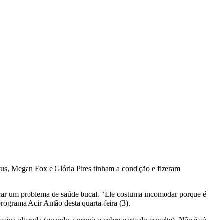
rus, Megan Fox e Glória Pires tinham a condição e fizeram
ndicar um problema de saúde bucal. "Ele costuma incomodar porque é
programa Acir Antão desta quarta-feira (3).
ssiva alterada (quando a gengiva cobre parte do esmalte). Não é só