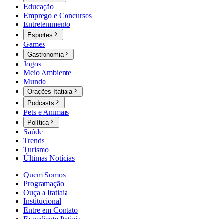
Educação
Emprego e Concursos
Entretenimento
Esportes
Games
Gastronomia
Jogos
Meio Ambiente
Mundo
Orações Itatiaia
Podcasts
Pets e Animais
Política
Saúde
Trends
Turismo
Últimas Notícias
Quem Somos
Programação
Ouça a Itatiaia
Institucional
Entre em Contato
Expediente Itatiaia