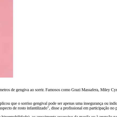
límetros de gengiva ao sorrir. Famosos como Grazi Massafera, Miley Cy
 explicou que o sorriso gengival pode ser apenas uma insegurança ou i
pecto de rosto infantilizado", disse a profissional em participação no 
m hipermobilidade), ao crescimento excessivo da maxila ou à erupção pa