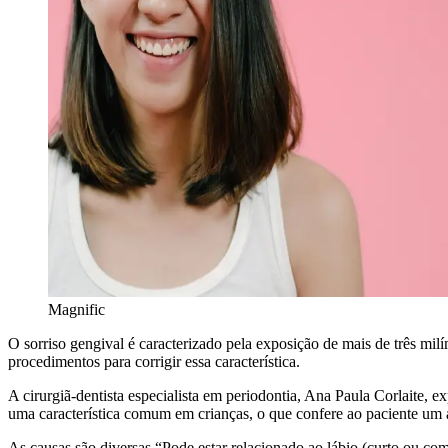
Magnific
O sorriso gengival é caracterizado pela exposição de mais de três mi
procedimentos para corrigir essa característica.
A cirurgiã-dentista especialista em periodontia, Ana Paula Corlaite,
uma característica comum em crianças, o que confere ao paciente um as
As causas são diversas.“Pode estar relacionado ao lábio (curto ou co