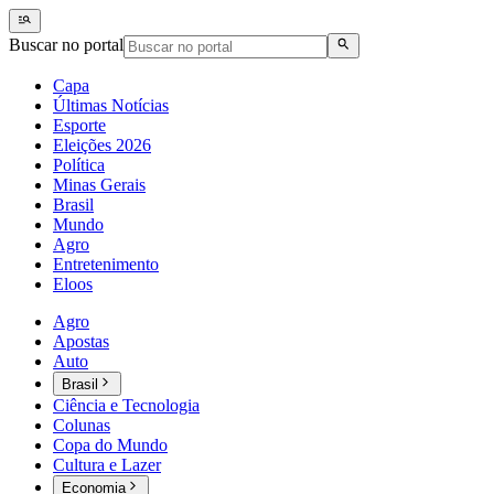
Buscar no portal
Capa
Últimas Notícias
Esporte
Eleições 2026
Política
Minas Gerais
Brasil
Mundo
Agro
Entretenimento
Eloos
Agro
Apostas
Auto
Brasil
Ciência e Tecnologia
Colunas
Copa do Mundo
Cultura e Lazer
Economia