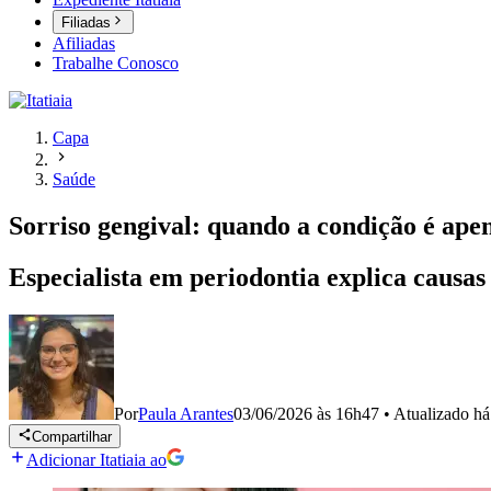
Filiadas
Afiliadas
Trabalhe Conosco
Capa
Saúde
Sorriso gengival: quando a condição é apen
Especialista em periodontia explica causas
Por
Paula Arantes
03/06/2026 às 16h47
•
Atualizado
há
Compartilhar
Adicionar Itatiaia ao