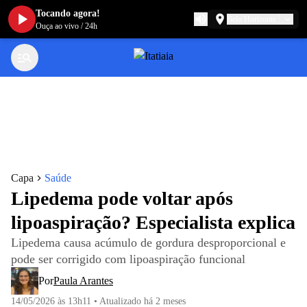
Tocando agora!
Belo Horizonte
Ouça ao vivo
/
24h
Capa
Saúde
Lipedema pode voltar após
lipoaspiração? Especialista explica
Lipedema causa acúmulo de gordura desproporcional e
pode ser corrigido com lipoaspiração funcional
Por
Paula Arantes
14/05/2026 às 13h11
•
Atualizado
há 2 meses