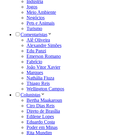
Indústria
Jogos
Meio Ambiente
Negócios
Pets e Animais
Turismo
Comentaristas
Alê Oliveira
Alexandre Simões
Edu Panzi
Emerson Romano
Fabrício
João Vitor Xavier
Marques
Nathália Fiuza
Thiago Reis
Wellington Campos
Colunistas
Bertha Maakaroun
Ciro Dias Reis
Direto de Brasília
Edilene Lopes
Eduardo Costa
Poder em Minas
Rita Mundim