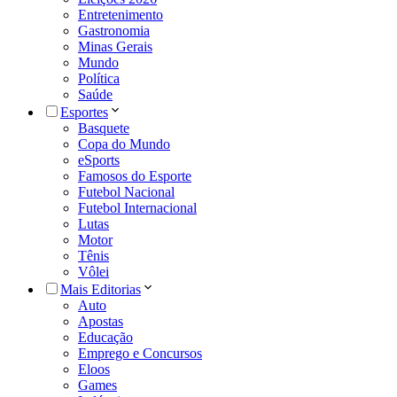
Entretenimento
Gastronomia
Minas Gerais
Mundo
Política
Saúde
Esportes
Basquete
Copa do Mundo
eSports
Famosos do Esporte
Futebol Nacional
Futebol Internacional
Lutas
Motor
Tênis
Vôlei
Mais Editorias
Auto
Apostas
Educação
Emprego e Concursos
Eloos
Games