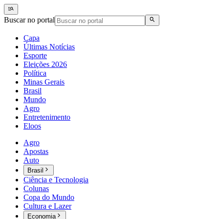
Buscar no portal
Capa
Últimas Notícias
Esporte
Eleições 2026
Política
Minas Gerais
Brasil
Mundo
Agro
Entretenimento
Eloos
Agro
Apostas
Auto
Brasil
Ciência e Tecnologia
Colunas
Copa do Mundo
Cultura e Lazer
Economia