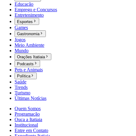
Educação
Emprego e Concursos
Entretenimento
Esportes
Games
Gastronomia
Jogos
Meio Ambiente
Mundo
Orações Itatiaia
Podcasts
Pets e Animais
Política
Saúde
Trends
Turismo
Últimas Notícias
Quem Somos
Programação
Ouça a Itatiaia
Institucional
Entre em Contato
Expediente Itatiaia