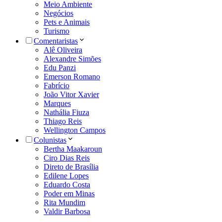
Meio Ambiente
Negócios
Pets e Animais
Turismo
Comentaristas
Alê Oliveira
Alexandre Simões
Edu Panzi
Emerson Romano
Fabrício
João Vitor Xavier
Marques
Nathália Fiuza
Thiago Reis
Wellington Campos
Colunistas
Bertha Maakaroun
Ciro Dias Reis
Direto de Brasília
Edilene Lopes
Eduardo Costa
Poder em Minas
Rita Mundim
Valdir Barbosa