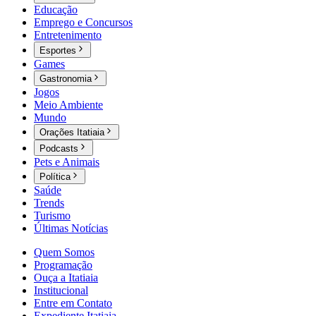
Educação
Emprego e Concursos
Entretenimento
Esportes
Games
Gastronomia
Jogos
Meio Ambiente
Mundo
Orações Itatiaia
Podcasts
Pets e Animais
Política
Saúde
Trends
Turismo
Últimas Notícias
Quem Somos
Programação
Ouça a Itatiaia
Institucional
Entre em Contato
Expediente Itatiaia