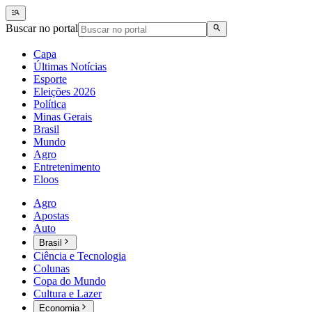
Buscar no portal
Capa
Últimas Notícias
Esporte
Eleições 2026
Política
Minas Gerais
Brasil
Mundo
Agro
Entretenimento
Eloos
Agro
Apostas
Auto
Brasil
Ciência e Tecnologia
Colunas
Copa do Mundo
Cultura e Lazer
Economia