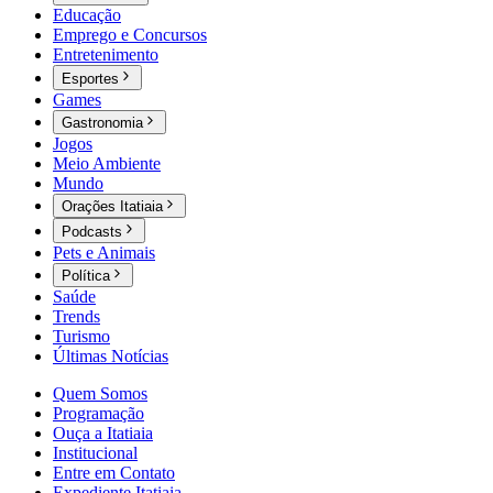
Educação
Emprego e Concursos
Entretenimento
Esportes
Games
Gastronomia
Jogos
Meio Ambiente
Mundo
Orações Itatiaia
Podcasts
Pets e Animais
Política
Saúde
Trends
Turismo
Últimas Notícias
Quem Somos
Programação
Ouça a Itatiaia
Institucional
Entre em Contato
Expediente Itatiaia