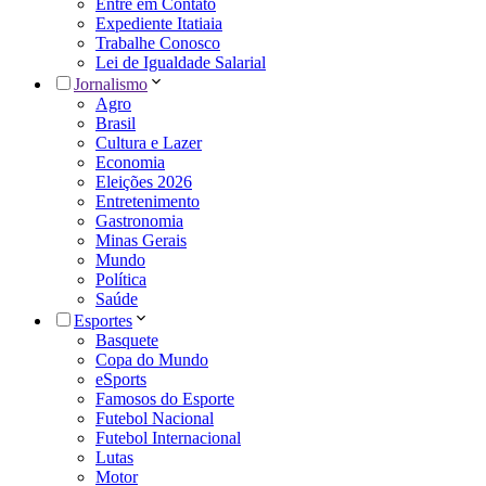
Entre em Contato
Expediente Itatiaia
Trabalhe Conosco
Lei de Igualdade Salarial
Jornalismo
Agro
Brasil
Cultura e Lazer
Economia
Eleições 2026
Entretenimento
Gastronomia
Minas Gerais
Mundo
Política
Saúde
Esportes
Basquete
Copa do Mundo
eSports
Famosos do Esporte
Futebol Nacional
Futebol Internacional
Lutas
Motor