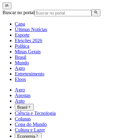
Buscar no portal
Capa
Últimas Notícias
Esporte
Eleições 2026
Política
Minas Gerais
Brasil
Mundo
Agro
Entretenimento
Eloos
Agro
Apostas
Auto
Brasil
Ciência e Tecnologia
Colunas
Copa do Mundo
Cultura e Lazer
Economia