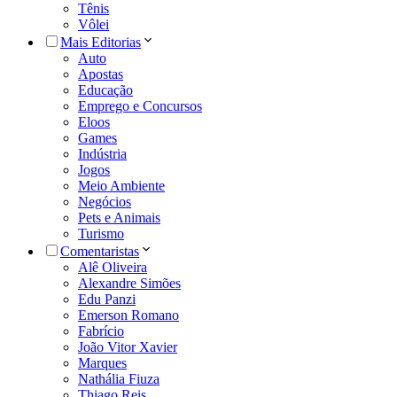
Tênis
Vôlei
Mais Editorias
Auto
Apostas
Educação
Emprego e Concursos
Eloos
Games
Indústria
Jogos
Meio Ambiente
Negócios
Pets e Animais
Turismo
Comentaristas
Alê Oliveira
Alexandre Simões
Edu Panzi
Emerson Romano
Fabrício
João Vitor Xavier
Marques
Nathália Fiuza
Thiago Reis