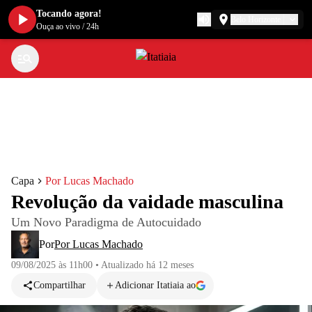
Tocando agora!
Belo Horizonte
Ouça ao vivo
/
24h
Capa
Por Lucas Machado
Revolução da vaidade masculina
Um Novo Paradigma de Autocuidado
Por
Por Lucas Machado
09/08/2025 às 11h00
•
Atualizado
há 12 meses
Compartilhar
Adicionar Itatiaia ao