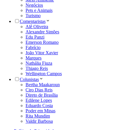
Negócios
Pets e Animais
Turismo
Comentaristas
Alê Oliveira
Alexandre Simões
Edu Panzi
Emerson Romano
Fabrício
João Vitor Xavier
Marques
Nathália Fiuza
Thiago Reis
Wellington Campos
Colunistas
Bertha Maakaroun
Ciro Dias Reis
Direto de Brasília
Edilene Lopes
Eduardo Costa
Poder em Minas
Rita Mundim
Valdir Barbosa