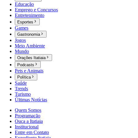
Educação
Emprego e Concursos
Entretenimento
Esportes
Games
Gastronomia
Jogos
Meio Ambiente
Mundo
Orações Itatiaia
Podcasts
Pets e Animais
Política
Saúde
Trends
Turismo
Últimas Notícias
Quem Somos
Programação
Ouça a Itatiaia
Institucional
Entre em Contato
Expediente Itatiaia