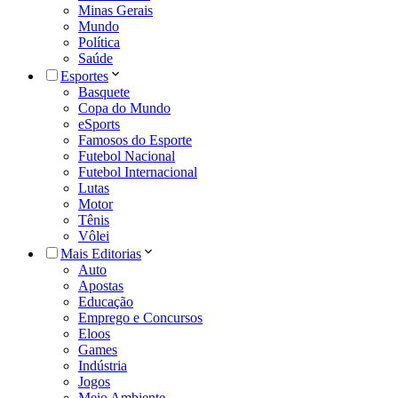
Minas Gerais
Mundo
Política
Saúde
Esportes
Basquete
Copa do Mundo
eSports
Famosos do Esporte
Futebol Nacional
Futebol Internacional
Lutas
Motor
Tênis
Vôlei
Mais Editorias
Auto
Apostas
Educação
Emprego e Concursos
Eloos
Games
Indústria
Jogos
Meio Ambiente