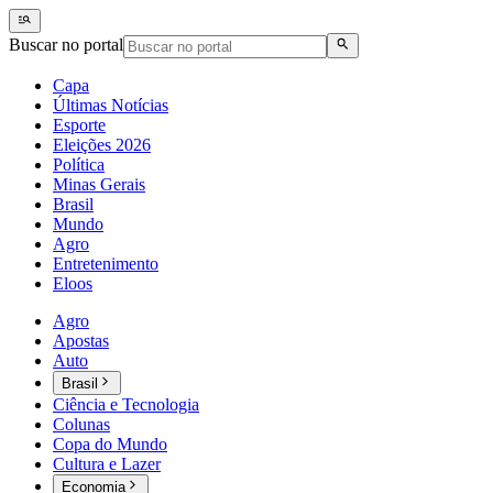
Buscar no portal
Capa
Últimas Notícias
Esporte
Eleições 2026
Política
Minas Gerais
Brasil
Mundo
Agro
Entretenimento
Eloos
Agro
Apostas
Auto
Brasil
Ciência e Tecnologia
Colunas
Copa do Mundo
Cultura e Lazer
Economia