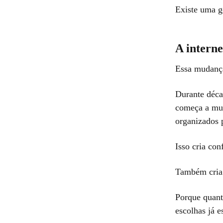
Existe uma g
A intern
Essa mudança
Durante décad
começa a mud
organizados p
Isso cria con
Também cria
Porque quant
escolhas já 