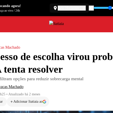
ocando agora!
Belo Horizonte
ça ao vivo
/
24h
cas Machado
esso de escolha virou pro
A tenta resolver
filtram opções para reduzir sobrecarga mental
Lucas Machado
7h25
•
Atualizado
há 2 meses
ar
Adicionar Itatiaia ao