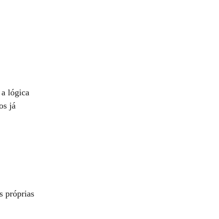
 a lógica
os já
s próprias