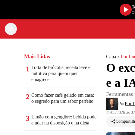
T
Ou
Mais Lidas
Capa
Por Lu
O exc
Torta de brócolis: receita leve e
1
nutritiva para quem quer
e a I
emagrecer
Ferramentas 
Como fazer café gelado em casa:
2
o segredo para um sabor perfeito
Por
Por 
11/05/2026 às 0
Limão com gengibre: bebida pode
3
Compartilh
ajudar na disposição e na dieta