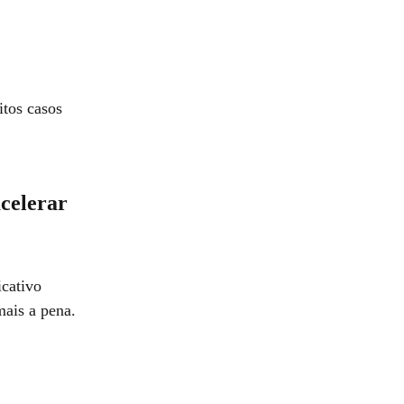
itos casos
acelerar
icativo
mais a pena.