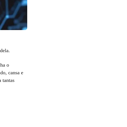
dela.
cha o
udo, cansa e
 tantas