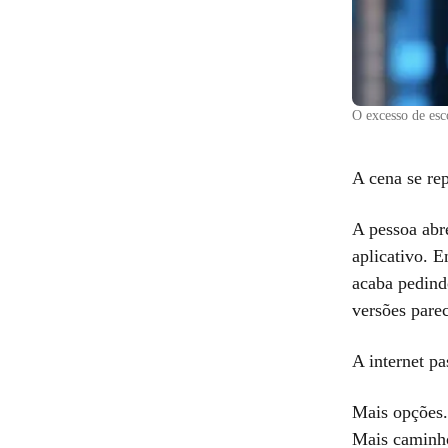
O excesso de esc
A cena se re
A pessoa abre
aplicativo. E
acaba pedind
versões pare
A internet p
Mais opções.
Mais caminh