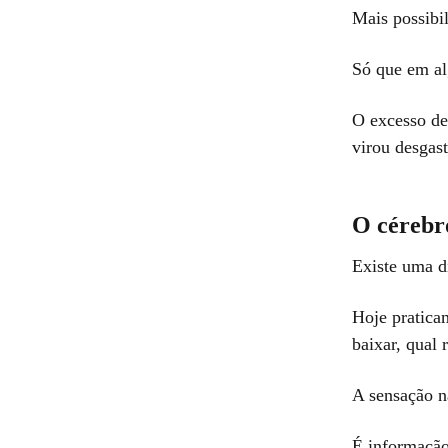
Mais possibi
Só que em a
O excesso de
virou desgast
O cérebr
Existe uma di
Hoje praticam
baixar, qual 
A sensação n
É informaçã