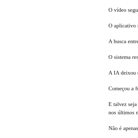
O vídeo segu
O aplicativo 
A busca entr
O sistema re
A IA deixou 
Começou a fu
E talvez seja
nos últimos 
Não é apena