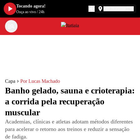
Tocando agora!
Belo Horizonte
Ouça ao vivo
/
24h
Capa
Por Lucas Machado
Banho gelado, sauna e crioterapia:
a corrida pela recuperação
muscular
Academias, clínicas e atletas adotam métodos diferentes
para acelerar o retorno aos treinos e reduzir a sensação
de fadiga.