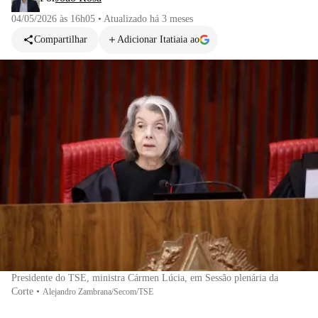
04/05/2026 às 16h05
•
Atualizado
há 3 meses
Compartilhar
Adicionar Itatiaia ao
Presidente do TSE, ministra Cármen Lúcia, em Sessão plenária da
Corte
•
Alejandro Zambrana/Secom/TSE