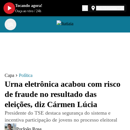
Tocando agora!
Belo Horizonte
Ouça ao vivo
/
24h
Capa
Política
Urna eletrônica acabou com risco
de fraude no resultado das
eleições, diz Cármen Lúcia
Presidente do TSE destaca segurança do sistema e
incentiva participação de jovens no processo eleitoral
Por
João Rosa