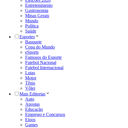
Eleições 2026
Entretenimento
Gastronomia
Minas Gerais
Mundo
Política
Saúde
Esportes
Basquete
Copa do Mundo
eSports
Famosos do Esporte
Futebol Nacional
Futebol Internacional
Lutas
Motor
Tênis
Vôlei
Mais Editorias
Auto
Apostas
Educação
Emprego e Concursos
Eloos
Games