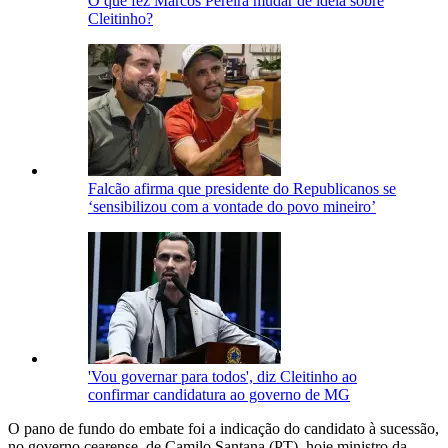
O que fez Marcos Pereira mudar de ideia sobre
Cleitinho?
Falcão afirma que presidente do Republicanos se
‘sensibilizou com a vontade do povo mineiro’
'Vou governar para todos', diz Cleitinho ao
confirmar candidatura ao governo de MG
O pano de fundo do embate foi a indicação do candidato à sucessão,
no governo cearense, de Camilo Santana (PT), hoje ministro da