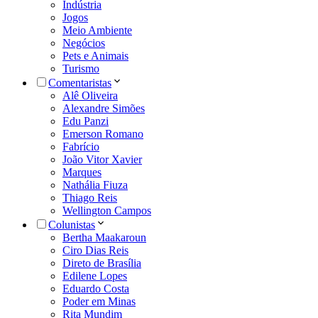
Indústria
Jogos
Meio Ambiente
Negócios
Pets e Animais
Turismo
Comentaristas
Alê Oliveira
Alexandre Simões
Edu Panzi
Emerson Romano
Fabrício
João Vitor Xavier
Marques
Nathália Fiuza
Thiago Reis
Wellington Campos
Colunistas
Bertha Maakaroun
Ciro Dias Reis
Direto de Brasília
Edilene Lopes
Eduardo Costa
Poder em Minas
Rita Mundim