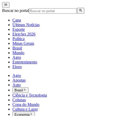
Buscar no portal
Capa
Últimas Notícias
Esporte
Eleições 2026
Política
Minas Gerais
Brasil
Mundo
Agro
Entretenimento
Eloos
Agro
Apostas
Auto
Brasil
Ciência e Tecnologia
Colunas
Copa do Mundo
Cultura e Lazer
Economia