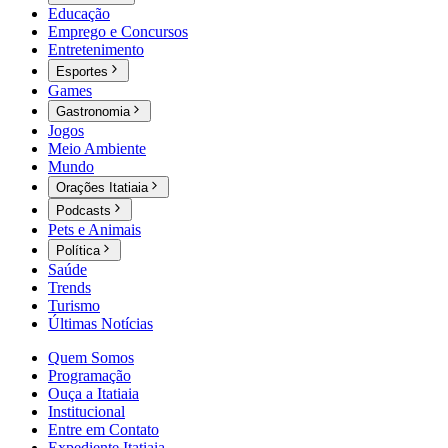
Educação
Emprego e Concursos
Entretenimento
Esportes
Games
Gastronomia
Jogos
Meio Ambiente
Mundo
Orações Itatiaia
Podcasts
Pets e Animais
Política
Saúde
Trends
Turismo
Últimas Notícias
Quem Somos
Programação
Ouça a Itatiaia
Institucional
Entre em Contato
Expediente Itatiaia