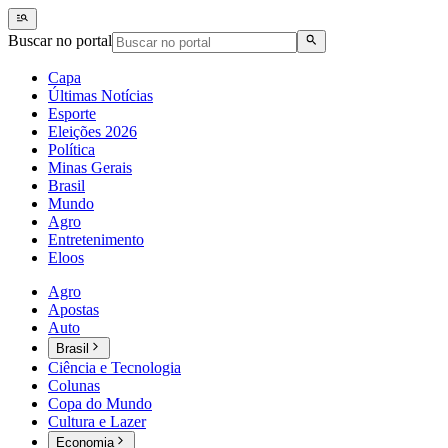
Buscar no portal
Capa
Últimas Notícias
Esporte
Eleições 2026
Política
Minas Gerais
Brasil
Mundo
Agro
Entretenimento
Eloos
Agro
Apostas
Auto
Brasil
Ciência e Tecnologia
Colunas
Copa do Mundo
Cultura e Lazer
Economia