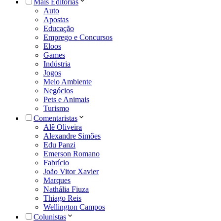
Mais Editorias
Auto
Apostas
Educação
Emprego e Concursos
Eloos
Games
Indústria
Jogos
Meio Ambiente
Negócios
Pets e Animais
Turismo
Comentaristas
Alê Oliveira
Alexandre Simões
Edu Panzi
Emerson Romano
Fabrício
João Vitor Xavier
Marques
Nathália Fiuza
Thiago Reis
Wellington Campos
Colunistas