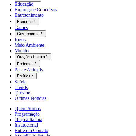
Educação
Emprego e Concursos
Entretenimento
Esportes
Games
Gastronomia
Jogos
Meio Ambiente
Mundo
Orações Itatiaia
Podcasts
Pets e Animais
Política
Saúde
Trends
Turismo
Últimas Notícias
Quem Somos
Programação
Ouça a Itatiaia
Institucional
Entre em Contato
Expediente Itatiaia