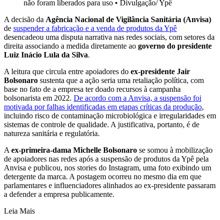
não foram liberados para uso
•
Divulgação/ Ypê
A decisão da
Agência Nacional de Vigilância Sanitária (Anvisa)
de
suspender a fabricação e a venda de produtos da Ypê
desencadeou uma disputa narrativa nas redes sociais, com setores da
direita associando a medida diretamente ao
governo do presidente
Luiz Inácio Lula da Silva
.
A leitura que circula entre apoiadores do
ex-presidente Jair
Bolsonaro
sustenta que a ação seria uma retaliação política, com
base no fato de a empresa ter doado recursos à campanha
bolsonarista em 2022.
De acordo com a Anvisa, a suspensão foi
motivada por falhas identificadas em etapas críticas da produção
,
incluindo risco de contaminação microbiológica e irregularidades em
sistemas de controle de qualidade. A justificativa, portanto, é de
natureza sanitária e regulatória.
A
ex-primeira-dama Michelle Bolsonaro
se somou à mobilização
de apoiadores nas redes após a suspensão de produtos da Ypê pela
Anvisa e publicou, nos stories do Instagram, uma foto exibindo um
detergente da marca. A postagem ocorreu no mesmo dia em que
parlamentares e influenciadores alinhados ao ex-presidente passaram
a defender a empresa publicamente.
Leia Mais