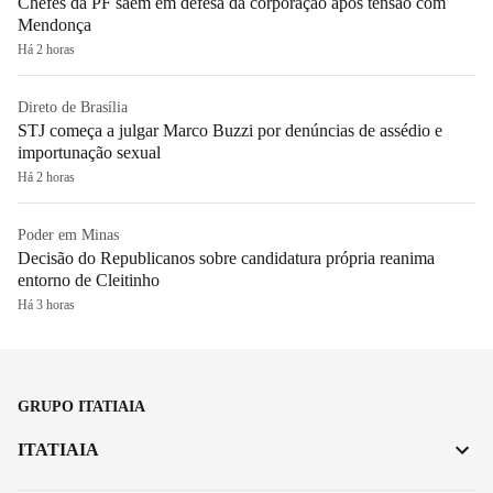
Chefes da PF saem em defesa da corporação após tensão com
Mendonça
Há 2 horas
Direto de Brasília
STJ começa a julgar Marco Buzzi por denúncias de assédio e
importunação sexual
Há 2 horas
Poder em Minas
Decisão do Republicanos sobre candidatura própria reanima
entorno de Cleitinho
Há 3 horas
GRUPO ITATIAIA
ITATIAIA