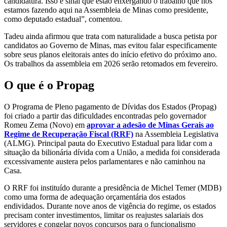
candidatura. Isso é sinal que estão enxergando o trabalho que nós
estamos fazendo aqui na Assembleia de Minas como presidente,
como deputado estadual”, comentou.
Tadeu ainda afirmou que trata com naturalidade a busca petista por
candidatos ao Governo de Minas, mas evitou falar especificamente
sobre seus planos eleitorais antes do início efetivo do próximo ano.
Os trabalhos da assembleia em 2026 serão retomados em fevereiro.
O que é o Propag
O Programa de Pleno pagamento de Dívidas dos Estados (Propag)
foi criado a partir das dificuldades encontradas pelo governador
Romeu Zema (Novo) em
aprovar a adesão de Minas Gerais ao
Regime de Recuperação Fiscal (RRF)
na Assembleia Legislativa
(ALMG). Principal pauta do Executivo Estadual para lidar com a
situação da bilionária dívida com a União, a medida foi considerada
excessivamente austera pelos parlamentares e não caminhou na
Casa.
O RRF foi instituído durante a presidência de Michel Temer (MDB)
como uma forma de adequação orçamentária dos estados
endividados. Durante nove anos de vigência do regime, os estados
precisam conter investimentos, limitar os reajustes salariais dos
servidores e congelar novos concursos para o funcionalismo