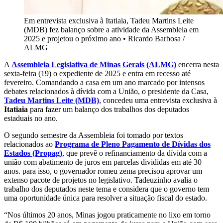
Em entrevista exclusiva à Itatiaia, Tadeu Martins Leite
(MDB) fez balanço sobre a atividade da Assembleia em
2025 e projetou o próximo ano
•
Ricardo Barbosa /
ALMG
A
Assembleia Legislativa de Minas Gerais (ALMG)
encerra nesta
sexta-feira (19) o expediente de 2025 e entra em recesso até
fevereiro. Comandando a casa em um ano marcado por intensos
debates relacionados à dívida com a União, o presidente da Casa,
Tadeu Martins Leite (MDB)
, concedeu uma entrevista exclusiva à
Itatiaia
para fazer um balanço dos trabalhos dos deputados
estaduais no ano.
O segundo semestre da Assembleia foi tomado por textos
relacionados ao
Programa de Pleno Pagamento de Dívidas dos
Estados (Propag)
, que prevê o refinanciamento da dívida com a
união com abatimento de juros em parcelas divididas em até 30
anos. para isso, o governador romeu zema precisou aprovar um
extenso pacote de projetos no legislativo. Tadeuzinho avalia o
trabalho dos deputados neste tema e considera que o governo tem
uma oportunidade única para resolver a situação fiscal do estado.
“Nos últimos 20 anos, Minas jogou praticamente no lixo em torno