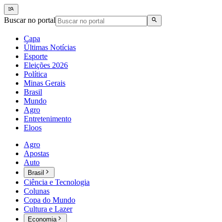
Buscar no portal
Capa
Últimas Notícias
Esporte
Eleições 2026
Política
Minas Gerais
Brasil
Mundo
Agro
Entretenimento
Eloos
Agro
Apostas
Auto
Brasil
Ciência e Tecnologia
Colunas
Copa do Mundo
Cultura e Lazer
Economia