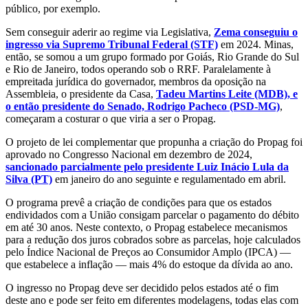
público, por exemplo.
Sem conseguir aderir ao regime via Legislativa,
Zema conseguiu o
ingresso via Supremo Tribunal Federal (STF)
em 2024. Minas,
então, se somou a um grupo formado por Goiás, Rio Grande do Sul
e Rio de Janeiro, todos operando sob o RRF. Paralelamente à
empreitada jurídica do governador, membros da oposição na
Assembleia, o presidente da Casa,
Tadeu Martins Leite (MDB), e
o então presidente do Senado, Rodrigo Pacheco (PSD-MG)
,
começaram a costurar o que viria a ser o Propag.
O projeto de lei complementar que propunha a criação do Propag foi
aprovado no Congresso Nacional em dezembro de 2024,
sancionado parcialmente pelo presidente Luiz Inácio Lula da
Silva (PT)
em janeiro do ano seguinte e regulamentado em abril.
O programa prevê a criação de condições para que os estados
endividados com a União consigam parcelar o pagamento do débito
em até 30 anos. Neste contexto, o Propag estabelece mecanismos
para a redução dos juros cobrados sobre as parcelas, hoje calculados
pelo Índice Nacional de Preços ao Consumidor Amplo (IPCA) —
que estabelece a inflação — mais 4% do estoque da dívida ao ano.
O ingresso no Propag deve ser decidido pelos estados até o fim
deste ano e pode ser feito em diferentes modelagens, todas elas com