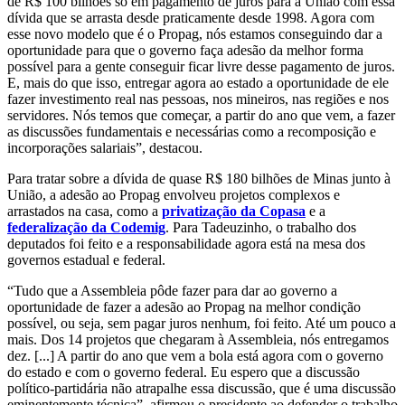
de R$ 100 bilhões só em pagamento de juros para a União com essa
dívida que se arrasta desde praticamente desde 1998. Agora com
esse novo modelo que é o Propag, nós estamos conseguindo dar a
oportunidade para que o governo faça adesão da melhor forma
possível para a gente conseguir ficar livre desse pagamento de juros.
E, mais do que isso, entregar agora ao estado a oportunidade de ele
fazer investimento real nas pessoas, nos mineiros, nas regiões e nos
servidores. Nós temos que começar, a partir do ano que vem, a fazer
as discussões fundamentais e necessárias como a recomposição e
incorporações salariais”, destacou.
Para tratar sobre a dívida de quase R$ 180 bilhões de Minas junto à
União, a adesão ao Propag envolveu projetos complexos e
arrastados na casa, como a
privatização da Copasa
e a
federalização da Codemig
. Para Tadeuzinho, o trabalho dos
deputados foi feito e a responsabilidade agora está na mesa dos
governos estadual e federal.
“Tudo que a Assembleia pôde fazer para dar ao governo a
oportunidade de fazer a adesão ao Propag na melhor condição
possível, ou seja, sem pagar juros nenhum, foi feito. Até um pouco a
mais. Dos 14 projetos que chegaram à Assembleia, nós entregamos
dez. [...] A partir do ano que vem a bola está agora com o governo
do estado e com o governo federal. Eu espero que a discussão
político-partidária não atrapalhe essa discussão, que é uma discussão
eminentemente técnica”, afirmou o presidente ao defender o trabalho