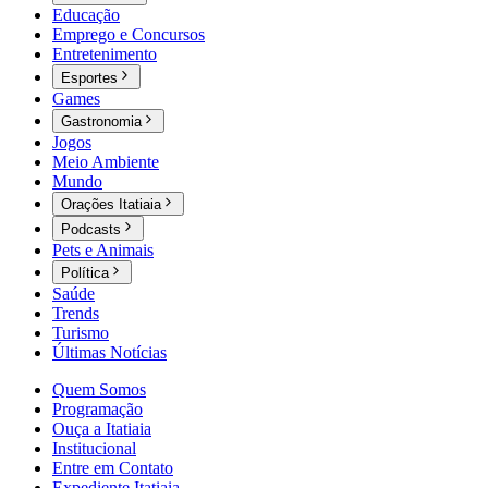
Educação
Emprego e Concursos
Entretenimento
Esportes
Games
Gastronomia
Jogos
Meio Ambiente
Mundo
Orações Itatiaia
Podcasts
Pets e Animais
Política
Saúde
Trends
Turismo
Últimas Notícias
Quem Somos
Programação
Ouça a Itatiaia
Institucional
Entre em Contato
Expediente Itatiaia