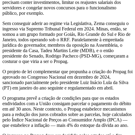
precisam conter investimentos, limitar os reajustes salariais dos
servidores e congelar novos concursos para o funcionalismo
público, por exemplo.
Sem conseguir aderir ao regime via Legislativa, Zema conseguiu o
ingresso via Supremo Tribunal Federal em 2024. Minas, então, se
somou a um grupo formado por Goiás, Rio Grande do Sul e Rio de
Janeiro, todos operando sob o RRF. Paralelamente à empreitada
jurídica do governador, membros da oposição na Assembleia, o
presidente da Casa, Tadeu Martins Leite (MDB), e o então
presidente do Senado, Rodrigo Pacheco (PSD-MG), começaram a
costurar o que viria a ser o Propag.
O projeto de lei complementar que propunha a criação do Propag foi
aprovado no Congresso Nacional em dezembro de 2024,
sancionado parcialmente pelo presidente Luiz Inácio Lula da Silva
(PT) em janeiro do ano seguinte e regulamentado em abril.
O programa prevê a criação de condições para que os estados
endividados com a União consigam parcelar o pagamento do débito
em até 30 anos. Neste contexto, o Propag estabelece mecanismos
para a redução dos juros cobrados sobre as parcelas, hoje calculados
pelo Índice Nacional de Preços ao Consumidor Amplo (IPCA) —
que estabelece a inflação — mais 4% do estoque da dívida ao ano.