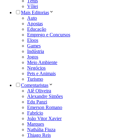
Tênis
Vôlei
Mais Editorias
Auto
Apostas
Educação
Emprego e Concursos
Eloos
Games
Indústria
Jogos
Meio Ambiente
Negócios
Pets e Animais
Turismo
Comentaristas
Alê Oliveira
Alexandre Simões
Edu Panzi
Emerson Romano
Fabrício
João Vitor Xavier
Marques
Nathália Fiuza
Thiago Reis