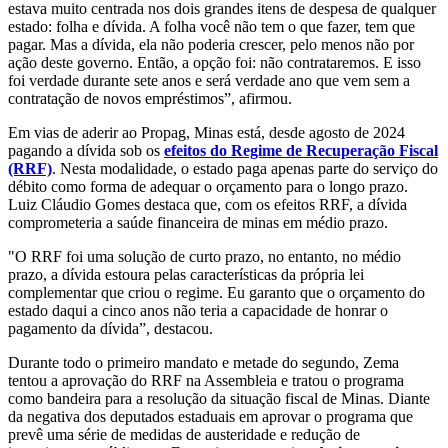
estava muito centrada nos dois grandes itens de despesa de qualquer
estado: folha e dívida. A folha você não tem o que fazer, tem que
pagar. Mas a dívida, ela não poderia crescer, pelo menos não por
ação deste governo. Então, a opção foi: não contrataremos. E isso
foi verdade durante sete anos e será verdade ano que vem sem a
contratação de novos empréstimos”, afirmou.
Em vias de aderir ao Propag, Minas está, desde agosto de 2024
pagando a dívida sob os
efeitos do Regime de Recuperação Fiscal
(RRF)
. Nesta modalidade, o estado paga apenas parte do serviço do
débito como forma de adequar o orçamento para o longo prazo.
Luiz Cláudio Gomes destaca que, com os efeitos RRF, a dívida
comprometeria a saúde financeira de minas em médio prazo.
"O RRF foi uma solução de curto prazo, no entanto, no médio
prazo, a dívida estoura pelas características da própria lei
complementar que criou o regime. Eu garanto que o orçamento do
estado daqui a cinco anos não teria a capacidade de honrar o
pagamento da dívida”, destacou.
Durante todo o primeiro mandato e metade do segundo, Zema
tentou a aprovação do RRF na Assembleia e tratou o programa
como bandeira para a resolução da situação fiscal de Minas. Diante
da negativa dos deputados estaduais em aprovar o programa que
prevê uma série de medidas de austeridade e redução de