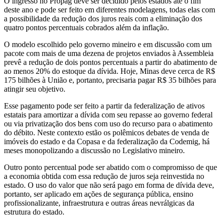
O ingresso no Propag deve ser decidido pelos estados até o fim
deste ano e pode ser feito em diferentes modelagens, todas elas com
a possibilidade da redução dos juros reais com a eliminação dos
quatro pontos percentuais cobrados além da inflação.
O modelo escolhido pelo governo mineiro e em discussão com um
pacote com mais de uma dezena de projetos enviados à Assembleia
prevê a redução de dois pontos percentuais a partir do abatimento de
ao menos 20% do estoque da dívida. Hoje, Minas deve cerca de R$
175 bilhões à União e, portanto, precisaria pagar R$ 35 bilhões para
atingir seu objetivo.
Esse pagamento pode ser feito a partir da federalização de ativos
estatais para amortizar a dívida com seu repasse ao governo federal
ou via privatização dos bens com uso do recurso para o abatimento
do débito. Neste contexto estão os polêmicos debates de venda de
imóveis do estado e da Copasa e da federalização da Codemig, há
meses monopolizando a discussão no Legislativo mineiro.
Outro ponto percentual pode ser abatido com o compromisso de que
a economia obtida com essa redução de juros seja reinvestida no
estado. O uso do valor que não será pago em forma de dívida deve,
portanto, ser aplicado em ações de segurança pública, ensino
profissionalizante, infraestrutura e outras áreas nevrálgicas da
estrutura do estado.