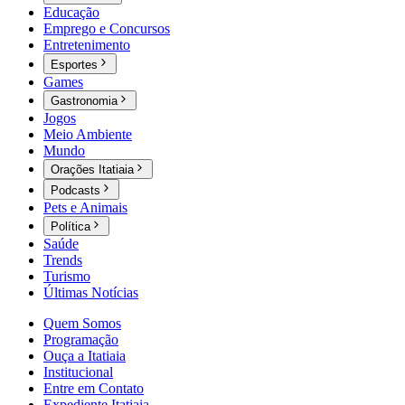
Educação
Emprego e Concursos
Entretenimento
Esportes
Games
Gastronomia
Jogos
Meio Ambiente
Mundo
Orações Itatiaia
Podcasts
Pets e Animais
Política
Saúde
Trends
Turismo
Últimas Notícias
Quem Somos
Programação
Ouça a Itatiaia
Institucional
Entre em Contato
Expediente Itatiaia