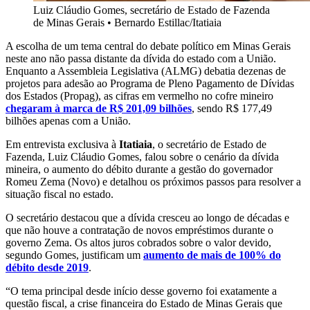
Luiz Cláudio Gomes, secretário de Estado de Fazenda
de Minas Gerais
•
Bernardo Estillac/Itatiaia
A escolha de um tema central do debate político em Minas Gerais
neste ano não passa distante da dívida do estado com a União.
Enquanto a Assembleia Legislativa (ALMG) debatia dezenas de
projetos para adesão ao Programa de Pleno Pagamento de Dívidas
dos Estados (Propag), as cifras em vermelho no cofre mineiro
chegaram à marca de R$ 201,09 bilhões
, sendo R$ 177,49
bilhões apenas com a União.
Em entrevista exclusiva à
Itatiaia
, o secretário de Estado de
Fazenda, Luiz Cláudio Gomes, falou sobre o cenário da dívida
mineira, o aumento do débito durante a gestão do governador
Romeu Zema (Novo) e detalhou os próximos passos para resolver a
situação fiscal no estado.
O secretário destacou que a dívida cresceu ao longo de décadas e
que não houve a contratação de novos empréstimos durante o
governo Zema. Os altos juros cobrados sobre o valor devido,
segundo Gomes, justificam um
aumento de mais de 100% do
débito desde 2019
.
“O tema principal desde início desse governo foi exatamente a
questão fiscal, a crise financeira do Estado de Minas Gerais que