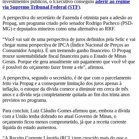
investimentos públicos, o Executivo conseguiu
aderir ao regime
via Supremo Tribunal Federal (STF)
.
A perspectiva do secretário de Fazenda é otimista para a adesão ao
Propag, um programa criado pelo senador Rodrigo Pacheco (PSD-
MG) e deputados mineiros como uma alternativa ao RRF.
“Você vai sair de uma perspectiva de juros definidos pela Selic e vai
chegar numa perspectiva de IPCA (Índice Nacional de Preços ao
Consumidor Amplo). É um tremendo ganho financeiro. O Propag
trouxe sustentabilidade fiscal financeira para o Estado de Minas
Gerais. Porque ele gera anualmente um pagamento que você vê que
é possível do orçamento fazer frente a ele”, afirmou.
A perspectiva, segundo o secretário, é de que com o parcelamento
feito via Propag e a consequente limitação dos juros apenas à
inflação, o estoque da dívida comece a diminuir em cerca de três
anos e a dívida seja completamente quitada ao fim dos trinta anos
previstos no programa.
Para concluir, Luiz Cláudio Gomes afirmou que, embora a dívida
com a União tenha dobrado no atual Governo de Minas, o
orçamento ficou menos comprometido, já que a receita corrente
líquida do estado aumentou.
“A Receita Corrente Líquida (RCL) tem crescido mais do que o