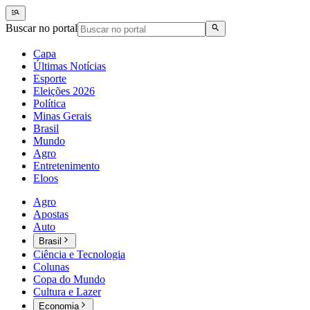
Buscar no portal
Capa
Últimas Notícias
Esporte
Eleições 2026
Política
Minas Gerais
Brasil
Mundo
Agro
Entretenimento
Eloos
Agro
Apostas
Auto
Brasil
Ciência e Tecnologia
Colunas
Copa do Mundo
Cultura e Lazer
Economia