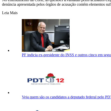
denúncia apresentada pelos órgãos de acusação contém elementos sufic
Leia Mais
PF indicia ex-presidente do INSS e outros cinco em segu
Veja quem são os candidatos a deputado federal pelo P