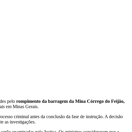
ades pelo
rompimento da barragem da Mina Córrego do Feijão,
iais em Minas Gerais.
cesso criminal antes da conclusão da fase de instrução. A decisão
e as investigações.
 serão examinadas pela Justiça. Os ministros consideraram que a