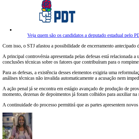
Veja quem são os candidatos a deputado estadual pelo 
Com isso, o STJ afastou a possibilidade de encerramento antecipado 
A principal controvérsia apresentada pelas defesas está relacionada 
conclusões técnicas sobre os fatores que contribuíram para o rompimen
Para as defesas, a existência desses elementos exigiria uma reformula
análises técnicas não invalida automaticamente a acusação nem impede
A ação penal já se encontra em estágio avançado de produção de provas
momento, dezenas de depoimentos já foram colhidos para auxiliar na re
A continuidade do processo permitirá que as partes apresentem novos