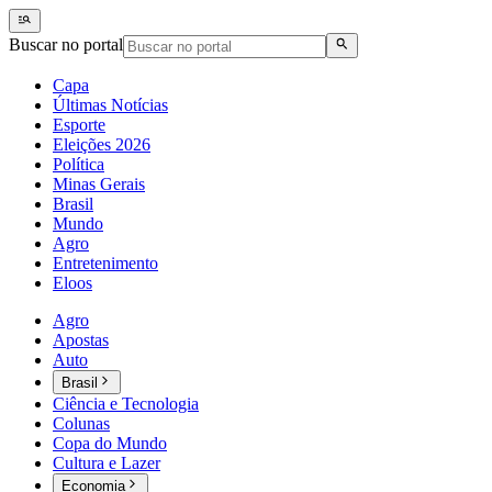
Buscar no portal
Capa
Últimas Notícias
Esporte
Eleições 2026
Política
Minas Gerais
Brasil
Mundo
Agro
Entretenimento
Eloos
Agro
Apostas
Auto
Brasil
Ciência e Tecnologia
Colunas
Copa do Mundo
Cultura e Lazer
Economia