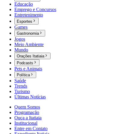
Educação
Emprego e Concursos
Entretenimento
Esportes
Games
Gastronomia
Jogos
Meio Ambiente
Mundo
Orações Itatiaia
Podcasts
Pets e Animais
Política
Saúde
Trends
Turismo
Últimas Notícias
Quem Somos
Programação
Ouça a Itatiaia
Institucional
Entre em Contato
Expediente Itatiaia