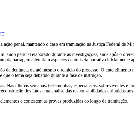
PDT
da ação penal, mantendo o caso em tramitação na Justiça Federal de Mi
a um laudo pericial elaborado durante as investigações, anos após o of
to da barragem alterariam aspectos centrais da narrativa inicialmente 
ção da denúncia ou até mesmo o reinício do processo. O entendimento nã
 que o tema seja debatido durante a fase de instrução.
. Nas últimas semanas, testemunhas, especialistas, sobreviventes e fam
construção dos fatos e na análise das responsabilidades atribuídas aos
 elementos e contestem as provas produzidas ao longo da tramitação.