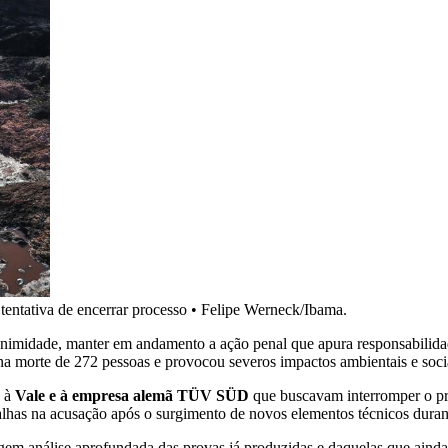
entativa de encerrar processo
•
Felipe Werneck/Ibama.
nanimidade, manter em andamento a ação penal que apura responsabilid
 na morte de 272 pessoas e provocou severos impactos ambientais e soc
s à
Vale e à empresa alemã TÜV SÜD
que buscavam interromper o pro
alhas na acusação após o surgimento de novos elementos técnicos durant
gem análise aprofundada das provas já produzidas e daquelas que ainda