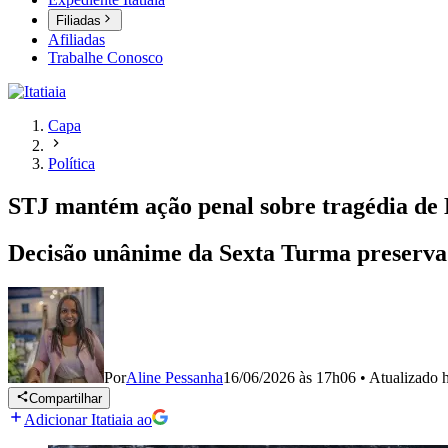
Filiadas
Afiliadas
Trabalhe Conosco
Capa
Política
STJ mantém ação penal sobre tragédia de B
Decisão unânime da Sexta Turma preserva 
Por
Aline Pessanha
16/06/2026 às 17h06
•
Atualizado
Compartilhar
Adicionar Itatiaia ao