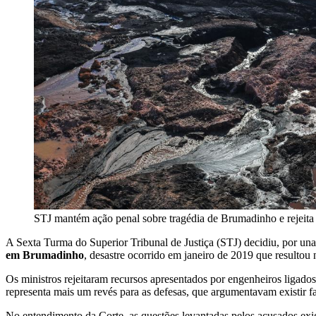
STJ mantém ação penal sobre tragédia de Brumadinho e rejeita t
A Sexta Turma do Superior Tribunal de Justiça (STJ) decidiu, por u
em Brumadinho
, desastre ocorrido em janeiro de 2019 que resultou
Os ministros rejeitaram recursos apresentados por engenheiros ligado
representa mais um revés para as defesas, que argumentavam existir f
No entendimento da Corte, as questões levantadas pelos acusados exi