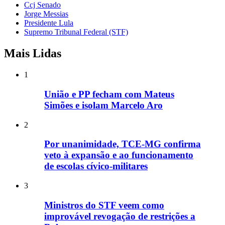
Ccj Senado
Jorge Messias
Presidente Lula
Supremo Tribunal Federal (STF)
Mais Lidas
1
União e PP fecham com Mateus
Simões e isolam Marcelo Aro
2
Por unanimidade, TCE-MG confirma
veto à expansão e ao funcionamento
de escolas cívico-militares
3
Ministros do STF veem como
improvável revogação de restrições a