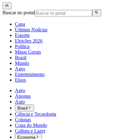
Buscar no portal
Capa
Últimas Notícias
Esporte
Eleições 2026
Política
Minas Gerais
Brasil
Mundo
Agro
Entretenimento
Eloos
Agro
Apostas
Auto
Brasil
Ciência e Tecnologia
Colunas
Copa do Mundo
Cultura e Lazer
Economia