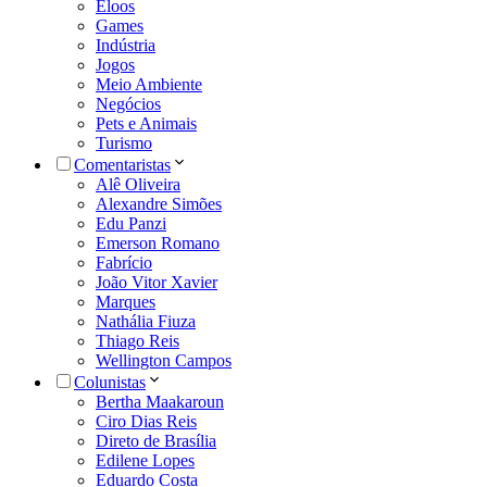
Eloos
Games
Indústria
Jogos
Meio Ambiente
Negócios
Pets e Animais
Turismo
Comentaristas
Alê Oliveira
Alexandre Simões
Edu Panzi
Emerson Romano
Fabrício
João Vitor Xavier
Marques
Nathália Fiuza
Thiago Reis
Wellington Campos
Colunistas
Bertha Maakaroun
Ciro Dias Reis
Direto de Brasília
Edilene Lopes
Eduardo Costa