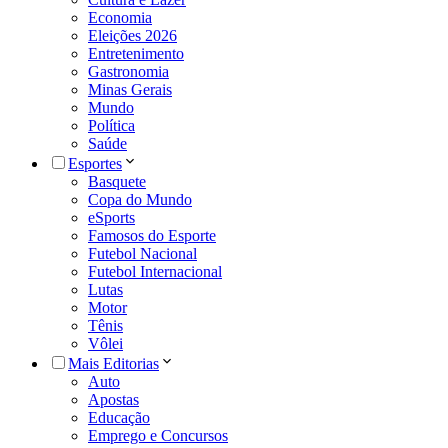
Economia
Eleições 2026
Entretenimento
Gastronomia
Minas Gerais
Mundo
Política
Saúde
Esportes
Basquete
Copa do Mundo
eSports
Famosos do Esporte
Futebol Nacional
Futebol Internacional
Lutas
Motor
Tênis
Vôlei
Mais Editorias
Auto
Apostas
Educação
Emprego e Concursos