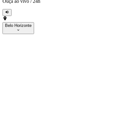
Ouça ao vivo
/
24h
Belo Horizonte