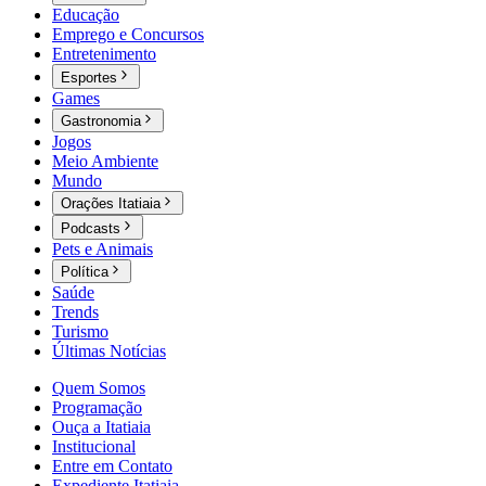
Educação
Emprego e Concursos
Entretenimento
Esportes
Games
Gastronomia
Jogos
Meio Ambiente
Mundo
Orações Itatiaia
Podcasts
Pets e Animais
Política
Saúde
Trends
Turismo
Últimas Notícias
Quem Somos
Programação
Ouça a Itatiaia
Institucional
Entre em Contato
Expediente Itatiaia