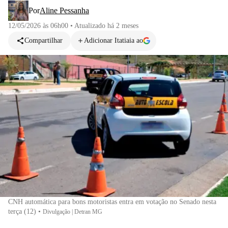
Por
Aline Pessanha
12/05/2026 às 06h00
•
Atualizado
há 2 meses
Compartilhar
Adicionar Itatiaia ao
CNH automática para bons motoristas entra em votação no Senado nesta
terça (12)
•
Divulgação | Detran MG