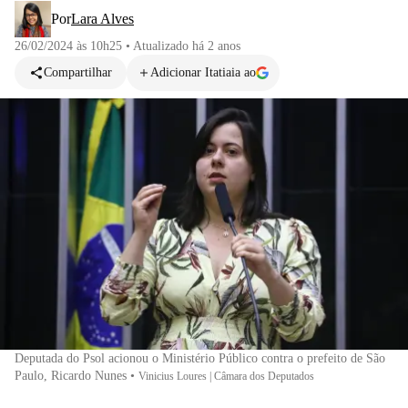
Por
Lara Alves
26/02/2024 às 10h25
•
Atualizado
há 2 anos
Compartilhar
Adicionar Itatiaia ao
Deputada do Psol acionou o Ministério Público contra o prefeito de São
Paulo, Ricardo Nunes
•
Vinicius Loures | Câmara dos Deputados