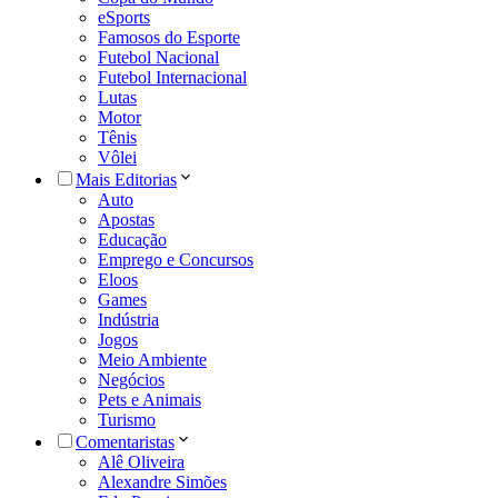
eSports
Famosos do Esporte
Futebol Nacional
Futebol Internacional
Lutas
Motor
Tênis
Vôlei
Mais Editorias
Auto
Apostas
Educação
Emprego e Concursos
Eloos
Games
Indústria
Jogos
Meio Ambiente
Negócios
Pets e Animais
Turismo
Comentaristas
Alê Oliveira
Alexandre Simões