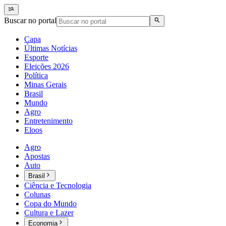
Buscar no portal
Capa
Últimas Notícias
Esporte
Eleições 2026
Política
Minas Gerais
Brasil
Mundo
Agro
Entretenimento
Eloos
Agro
Apostas
Auto
Brasil
Ciência e Tecnologia
Colunas
Copa do Mundo
Cultura e Lazer
Economia