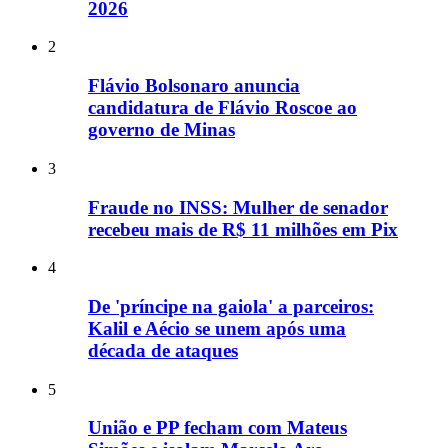
2026
2
Flávio Bolsonaro anuncia
candidatura de Flávio Roscoe ao
governo de Minas
3
Fraude no INSS: Mulher de senador
recebeu mais de R$ 11 milhões em Pix
4
De 'príncipe na gaiola' a parceiros:
Kalil e Aécio se unem após uma
década de ataques
5
União e PP fecham com Mateus