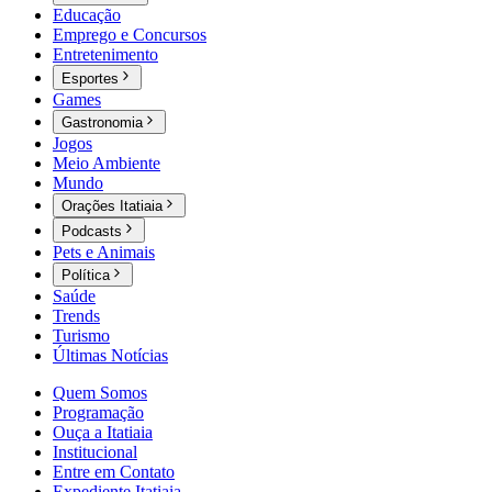
Educação
Emprego e Concursos
Entretenimento
Esportes
Games
Gastronomia
Jogos
Meio Ambiente
Mundo
Orações Itatiaia
Podcasts
Pets e Animais
Política
Saúde
Trends
Turismo
Últimas Notícias
Quem Somos
Programação
Ouça a Itatiaia
Institucional
Entre em Contato
Expediente Itatiaia