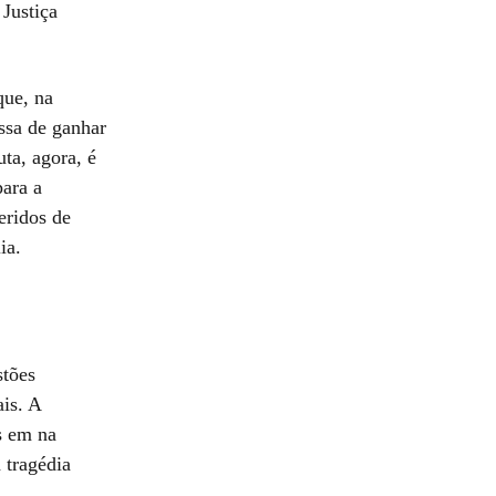
Justiça
que, na
issa de ganhar
ta, agora, é
para a
eridos de
ia.
stões
is. A
s em na
 tragédia