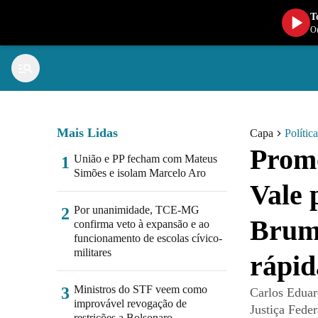
T
Ou
Mais Lidas
Capa
Política
Promo
União e PP fecham com Mateus
1
Simões e isolam Marcelo Aro
Vale 
Por unanimidade, TCE-MG
2
Bruma
confirma veto à expansão e ao
funcionamento de escolas cívico-
militares
rápid
Ministros do STF veem como
3
Carlos Eduar
improvável revogação de
Justiça Feder
restrições a Bolsonaro