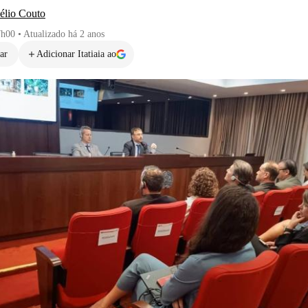
élio Couto
7h00
•
Atualizado
há 2 anos
ar
Adicionar Itatiaia ao