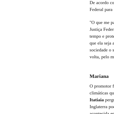
De acordo co
Federal para
"O que me pa
Justiça Feder
tempo e prote
que ela seja 
sociedade o s
volta, pelo 
Mariana
O promotor f
climáticas q
Itatiaia
perg
Inglaterra p
acontecida 