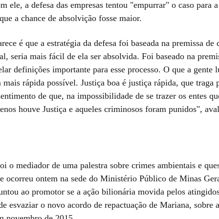
m ele, a defesa das empresas tentou "empurrar" o caso para a 
 que a chance de absolvição fosse maior.
rece é que a estratégia da defesa foi baseada na premissa de 
al, seria mais fácil de ela ser absolvida. Foi baseado na prem
lar definições importante para esse processo. O que a gente lu
a mais rápida possível. Justiça boa é justiça rápida, que traga 
entimento de que, na impossibilidade de se trazer os entes qu
menos houve Justiça e aqueles criminosos foram punidos", aval
oi o mediador de uma palestra sobre crimes ambientais e que
ue ocorreu ontem na sede do Ministério Público de Minas Gera
untou ao promotor se a ação bilionária movida pelos atingido
ode esvaziar o novo acordo de repactuação de Mariana, sobre a
em novembro de 2015.