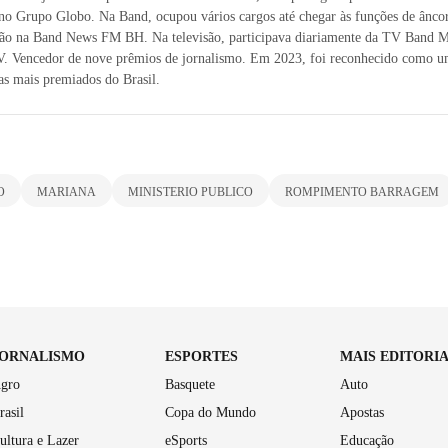
no Grupo Globo. Na Band, ocupou vários cargos até chegar às funções de ânco
ção na Band News FM BH. Na televisão, participava diariamente da TV Band M
. Vencedor de nove prêmios de jornalismo. Em 2023, foi reconhecido como u
tas mais premiados do Brasil.
O
MARIANA
MINISTERIO PUBLICO
ROMPIMENTO BARRAGEM
JORNALISMO
ESPORTES
MAIS EDITORI
gro
Basquete
Auto
rasil
Copa do Mundo
Apostas
ultura e Lazer
eSports
Educação