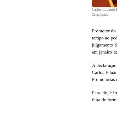
Carlos Eduardo F
Couto/Itatiaia
Promotor do 
tempo ao pedi
julgamento d
em janeiro d
A declaração
Carlos Eduar
Promotorias 
Para ele, é i
feita de form