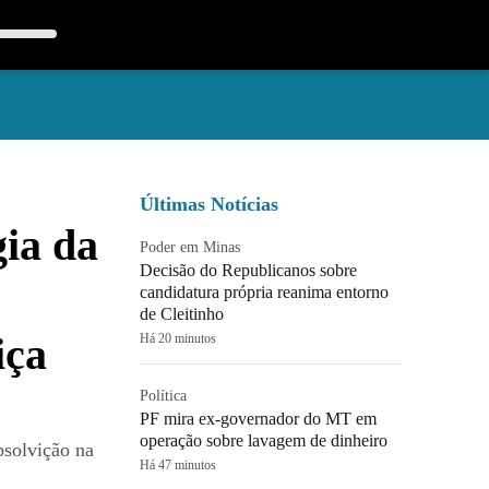
Últimas Notícias
gia da
Poder em Minas
Decisão do Republicanos sobre
candidatura própria reanima entorno
de Cleitinho
iça
Há 20 minutos
Política
PF mira ex-governador do MT em
operação sobre lavagem de dinheiro
bsolvição na
Há 47 minutos