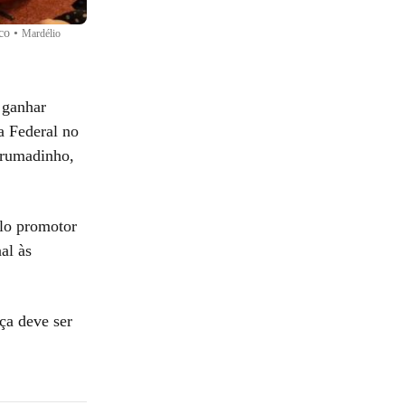
co
•
Mardélio
 ganhar
a Federal no
Brumadinho,
lo promotor
al às
iça deve ser