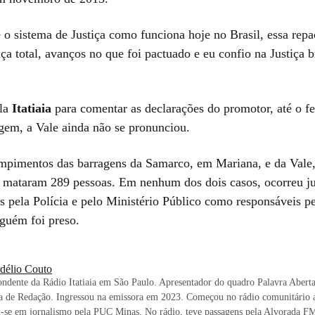
o sistema de Justiça como funciona hoje no Brasil, essa repa
iça total, avanços no que foi pactuado e eu confio na Justiça br
ela
Itatiaia
para comentar as declarações do promotor, até o 
agem, a Vale ainda não se pronunciou.
ompimentos das barragens da Samarco, em Mariana, e da Vale
mataram 289 pessoas. Em nenhum dos dois casos, ocorreu j
s pela Polícia e pelo Ministério Público como responsáveis pe
nguém foi preso.
délio Couto
ndente da Rádio Itatiaia em São Paulo. Apresentador do quadro Palavra Aberta
a de Redação. Ingressou na emissora em 2023. Começou no rádio comunitário a
-se em jornalismo pela PUC Minas. No rádio, teve passagens pela Alvorada