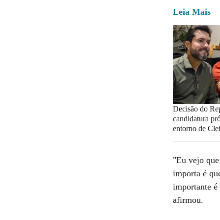
Leia Mais
Decisão do Re
candidatura pr
entorno de Cle
"Eu vejo que 
importa é que
importante é
afirmou.