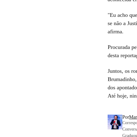
"Eu acho que 
se não a Just
afirma.
Procurada p
desta report
Juntos, os r
Brumadinho, 
dos apontado
Até hoje, ni
Por
Mar
Correspo
Convers
Graduou