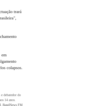
ctuação trará
asileira",
fechamento
, em
ulgamento
los colapsos.
 e debatedor do
os 14 anos.
 FM, BandNews FM