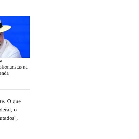
 a
lsonaristas na
tenda
nte. O que
deral, o
utados",