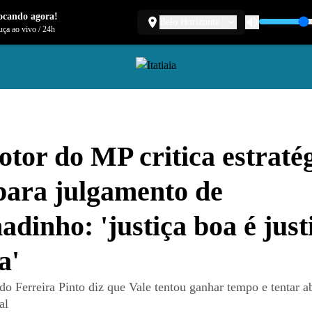
ocando agora!
Belo Horizonte
ça ao vivo
/
24h
tor do MP critica estraté
para julgamento de
dinho: 'justiça boa é just
a'
do Ferreira Pinto diz que Vale tentou ganhar tempo e tentar a
al