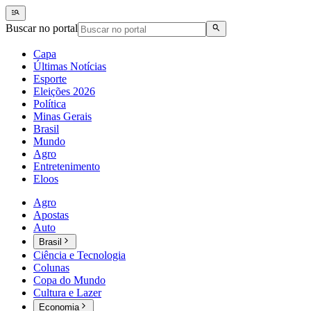
Buscar no portal
Capa
Últimas Notícias
Esporte
Eleições 2026
Política
Minas Gerais
Brasil
Mundo
Agro
Entretenimento
Eloos
Agro
Apostas
Auto
Brasil
Ciência e Tecnologia
Colunas
Copa do Mundo
Cultura e Lazer
Economia