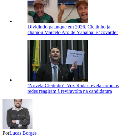
Dividindo palanque em 2026, Cleitinho já
chamou Marcelo Aro de ‘canalha’ e ‘covarde’
‘Novela Cleitinho’: Vox Radar revela como as
redes reagiram à reviravolta na candidatura
Por
Lucas Borges