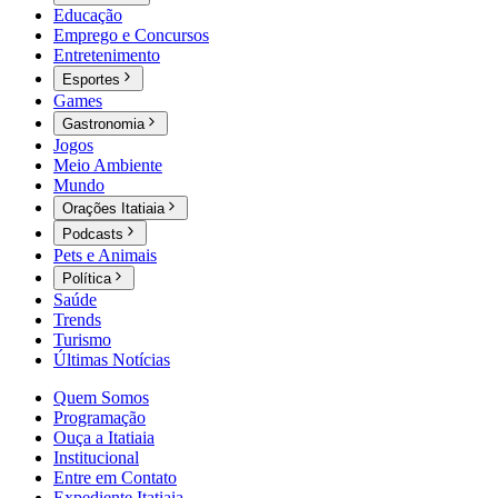
Educação
Emprego e Concursos
Entretenimento
Esportes
Games
Gastronomia
Jogos
Meio Ambiente
Mundo
Orações Itatiaia
Podcasts
Pets e Animais
Política
Saúde
Trends
Turismo
Últimas Notícias
Quem Somos
Programação
Ouça a Itatiaia
Institucional
Entre em Contato
Expediente Itatiaia