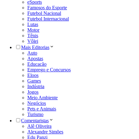
eSports
Famosos do Esporte
Futebol Nacional
Futebol Internacional
Lutas
Motor
Tênis
Vôlei
Mais Editorias
Auto
Apostas
Educação
Emprego e Concursos
Eloos
Games
Indústria
Jogos
Meio Ambiente
Negócios
Pets e Animais
Turismo
Comentaristas
Alê Oliveira
Alexandre Simões
Edu Panzi