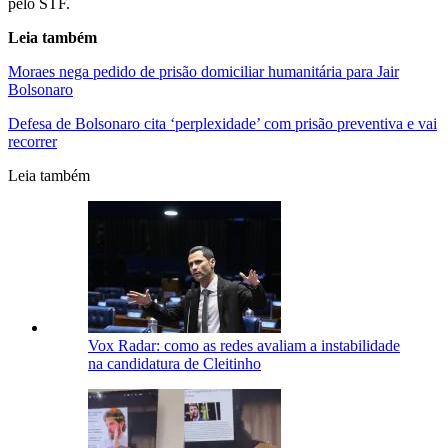
pelo STF.
Leia também
Moraes nega pedido de prisão domiciliar humanitária para Jair
Bolsonaro
Defesa de Bolsonaro cita ‘perplexidade’ com prisão preventiva e vai
recorrer
Leia também
Vox Radar: como as redes avaliam a instabilidade
na candidatura de Cleitinho