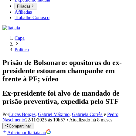
Filiadas
Afiliadas
Trabalhe Conosco
Capa
Política
Prisão de Bolsonaro: opositoras do ex-
presidente estouram champanhe em
frente à PF; vídeo
Ex-presidente foi alvo de mandado de
prisão preventiva, expedida pelo STF
Por
Lucas Borges
,
Gabriel Máximo
,
Gabriela Corrêa
e
Pedro
Nascimento
22/11/2025 às 10h57
•
Atualizado
há 8 meses
Compartilhar
Adicionar Itatiaia ao