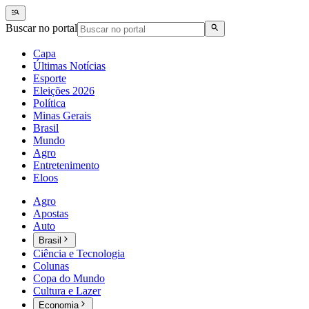
Buscar no portal
Capa
Últimas Notícias
Esporte
Eleições 2026
Política
Minas Gerais
Brasil
Mundo
Agro
Entretenimento
Eloos
Agro
Apostas
Auto
Brasil
Ciência e Tecnologia
Colunas
Copa do Mundo
Cultura e Lazer
Economia