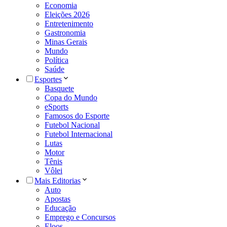
Economia
Eleições 2026
Entretenimento
Gastronomia
Minas Gerais
Mundo
Política
Saúde
Esportes
Basquete
Copa do Mundo
eSports
Famosos do Esporte
Futebol Nacional
Futebol Internacional
Lutas
Motor
Tênis
Vôlei
Mais Editorias
Auto
Apostas
Educação
Emprego e Concursos
Eloos