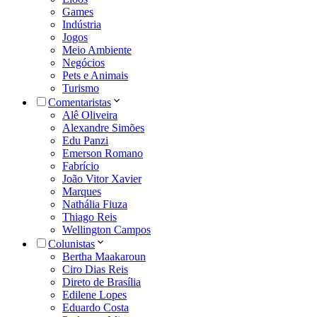
Games
Indústria
Jogos
Meio Ambiente
Negócios
Pets e Animais
Turismo
Comentaristas
Alê Oliveira
Alexandre Simões
Edu Panzi
Emerson Romano
Fabrício
João Vitor Xavier
Marques
Nathália Fiuza
Thiago Reis
Wellington Campos
Colunistas
Bertha Maakaroun
Ciro Dias Reis
Direto de Brasília
Edilene Lopes
Eduardo Costa