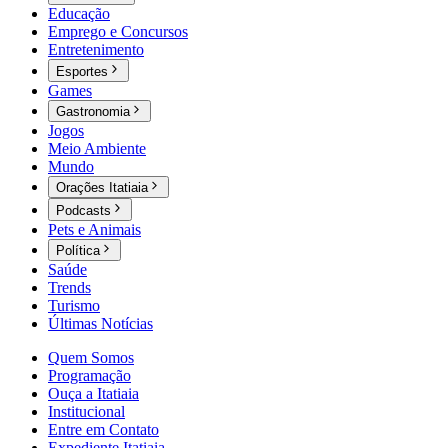
Educação
Emprego e Concursos
Entretenimento
Esportes
Games
Gastronomia
Jogos
Meio Ambiente
Mundo
Orações Itatiaia
Podcasts
Pets e Animais
Política
Saúde
Trends
Turismo
Últimas Notícias
Quem Somos
Programação
Ouça a Itatiaia
Institucional
Entre em Contato
Expediente Itatiaia