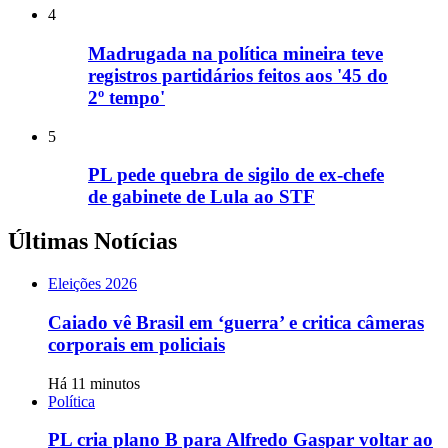
4
Madrugada na política mineira teve
registros partidários feitos aos '45 do
2º tempo'
5
PL pede quebra de sigilo de ex-chefe
de gabinete de Lula ao STF
Últimas Notícias
Eleições 2026
Caiado vê Brasil em ‘guerra’ e critica câmeras
corporais em policiais
Há 11 minutos
Política
PL cria plano B para Alfredo Gaspar voltar ao