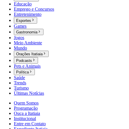
Educação
Emprego e Concursos
Entretenimento
Esportes
Games
Gastronomia
Jogos
Meio Ambiente
Mundo
Orações Itatiaia
Podcasts
Pets e Animais
Política
Saúde
Trends
Turismo
Últimas Notícias
Quem Somos
Programação
Ouça a Itatiaia
Institucional
Entre em Contato
Expediente Itatiaia