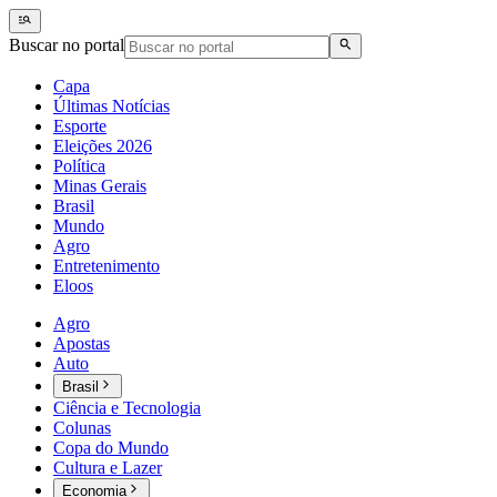
Buscar no portal
Capa
Últimas Notícias
Esporte
Eleições 2026
Política
Minas Gerais
Brasil
Mundo
Agro
Entretenimento
Eloos
Agro
Apostas
Auto
Brasil
Ciência e Tecnologia
Colunas
Copa do Mundo
Cultura e Lazer
Economia