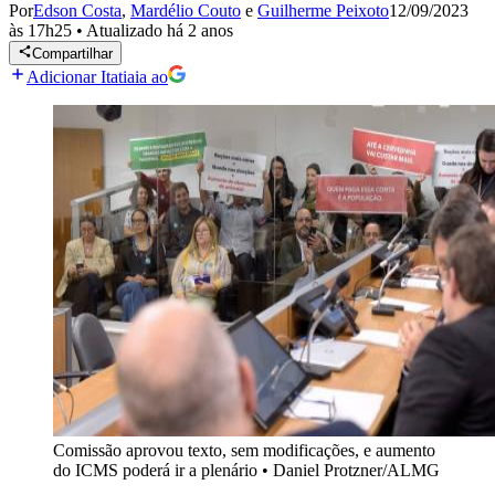
Por
Edson Costa
,
Mardélio Couto
e
Guilherme Peixoto
12/09/2023
às 17h25
•
Atualizado
há 2 anos
Compartilhar
Adicionar Itatiaia ao
Comissão aprovou texto, sem modificações, e aumento
do ICMS poderá ir a plenário
•
Daniel Protzner/ALMG