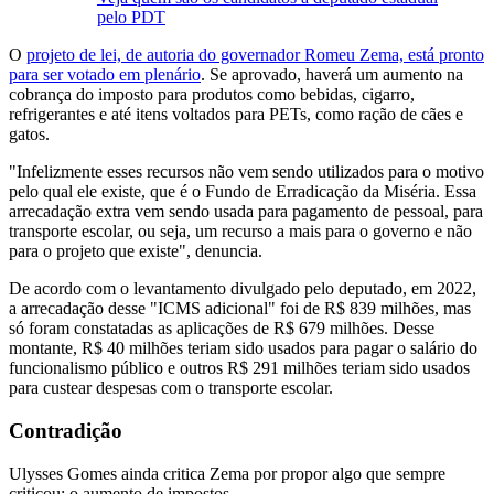
pelo PDT
O
projeto de lei, de autoria do governador Romeu Zema, está pronto
para ser votado em plenário
. Se aprovado, haverá um aumento na
cobrança do imposto para produtos como bebidas, cigarro,
refrigerantes e até itens voltados para PETs, como ração de cães e
gatos.
"Infelizmente esses recursos não vem sendo utilizados para o motivo
pelo qual ele existe, que é o Fundo de Erradicação da Miséria. Essa
arrecadação extra vem sendo usada para pagamento de pessoal, para
transporte escolar, ou seja, um recurso a mais para o governo e não
para o projeto que existe", denuncia.
De acordo com o levantamento divulgado pelo deputado, em 2022,
a arrecadação desse "ICMS adicional" foi de R$ 839 milhões, mas
só foram constatadas as aplicações de R$ 679 milhões. Desse
montante, R$ 40 milhões teriam sido usados para pagar o salário do
funcionalismo público e outros R$ 291 milhões teriam sido usados
para custear despesas com o transporte escolar.
Contradição
Ulysses Gomes ainda critica Zema por propor algo que sempre
criticou: o aumento de impostos.