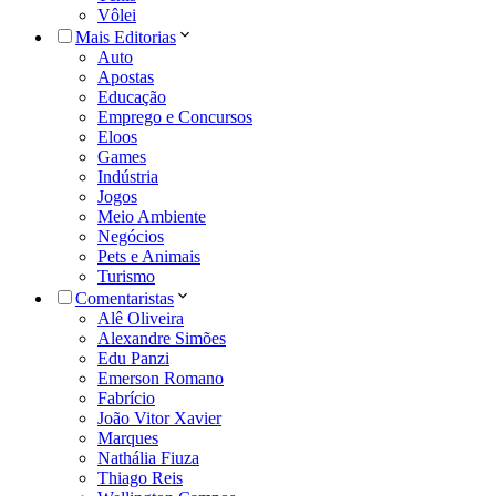
Vôlei
Mais Editorias
Auto
Apostas
Educação
Emprego e Concursos
Eloos
Games
Indústria
Jogos
Meio Ambiente
Negócios
Pets e Animais
Turismo
Comentaristas
Alê Oliveira
Alexandre Simões
Edu Panzi
Emerson Romano
Fabrício
João Vitor Xavier
Marques
Nathália Fiuza
Thiago Reis