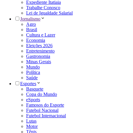
Expediente Itatiaia
Trabalhe Conosco
Lei de Igualdade Salarial
Jornalismo
Agro
Brasil
Cultura e Lazer
Economia
Eleições 2026
Entretenimento
Gastronomia
Minas Gerais
Mundo
Política
Saúde
Esportes
Basquete
Copa do Mundo
eSports
Famosos do Esporte
Futebol Nacional
Futebol Internacional
Lutas
Motor
Tênis