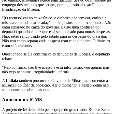
No entanto, Magalhães negou haja qualquer desvio de finalidade no
emprego dos recursos que seriam, por lei, destinados ao Fundo de
Erradicação da Miséria.
"[O recurso] cai no caixa único, o dinheiro não tem cor, então ele
mistura com toda a arrecadação de impostos, de outros tributos. Não
entra separado no caixa do governo. Existe uma confusão do
deputado quando ele diz que está sendo usado para outras despesas.
Não, estão sendo usado pelo estado para as despesas do dia a dia.
Não tem como separar cada despesa com cada dinheiro. O dinheiro
é um só", defende.
Questionado se ele confirmava as denúncias de Gomes, o deputado
rebate.
"Não confirmo, não tive acesso a essa informação, vou apurar, mas
não vejo nenhuma irregularidade", afirma.
A
Itatiaia
também procurou o Governo de Minas para comentar a
acusação do líder da oposição. Até o momento, a gestão Zema não
se pronunciou sobre o assunto.
Aumento no ICMS
A projeto de lei defendido pela equipe do governador Romeu Zema