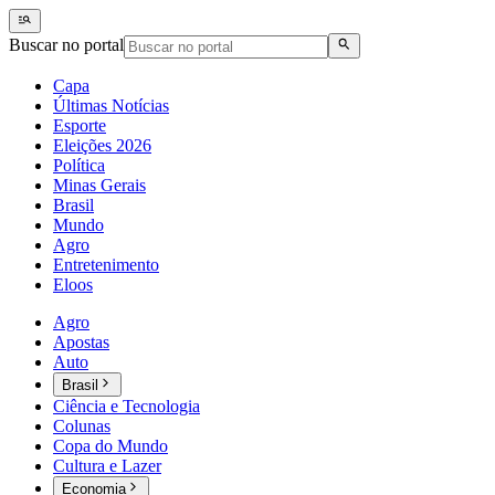
Buscar no portal
Capa
Últimas Notícias
Esporte
Eleições 2026
Política
Minas Gerais
Brasil
Mundo
Agro
Entretenimento
Eloos
Agro
Apostas
Auto
Brasil
Ciência e Tecnologia
Colunas
Copa do Mundo
Cultura e Lazer
Economia