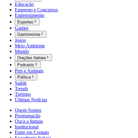
Educação
Emprego e Concursos
Entretenimento
Esportes
Games
Gastronomia
Jogos
Meio Ambiente
Mundo
Orações Itatiaia
Podcasts
Pets e Animais
Política
Saúde
Trends
Turismo
Últimas Notícias
Quem Somos
Programação
Ouça a Itatiaia
Institucional
Entre em Contato
Expediente Itatiaia