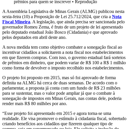
prêmios para quem se inscrever
•
Reprodução
A Assembleia Legislativa de Minas Gerais (ALMG) publicou nesta
sexta-feira (10) a Proposição de Lei 25.712/2024, que cria a
Nota
Fiscal Mineira
. A legislação, que ainda precisa ser sancionada pelo
governador Romeu Zema, é fruto de um projeto de lei apresentado
pelo deputado estadual João Bosco (Cidadania) e que aprovado
pelos deputados em abril deste ano.
A nova medida tem como objetivo combater a sonegação fiscal ao
incentivar cidadãos a solicitarem a nota fiscal nos estabelecimentos
em que fizerem compras. Com isso, o governo estadual fará sorteios
de prêmios em dinheiro, que podem variar de R$ 100 a R$ 1 milhão
como forma de devolver o imposto recolhido nos estabelecimentos.
O projeto foi proposto em 2015, mas só foi aprovado de forma
definita na ALMG há cerca de duas semanas. De acordo com o
parlamentar, a proposta já conta com um fundo de R$ 23 milhões
para se sustentar, mas o valor pode ampliar já que o combate à
sonegação de impostos em Minas Gerais, nas contas dele, poderia
render mais R$ 80 milhões por ano.
“Esse projeto foi apresentado em 2015 e agora torna-se uma
realidade. Ele visa promover o estímulo à cidadania fiscal, sobretudo
criando benefícios aos cidadãos que fizerem qualquer tipo de
compra, seja em supermercado ou loja. Ele solicita a inclusão do