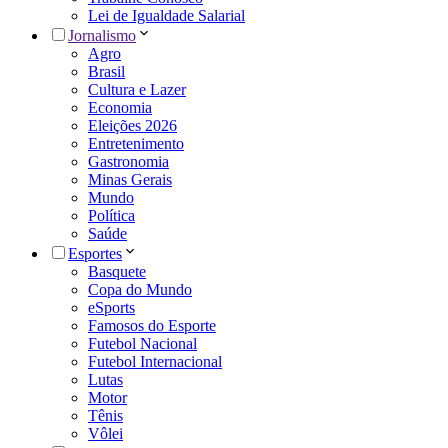
Lei de Igualdade Salarial
Jornalismo
Agro
Brasil
Cultura e Lazer
Economia
Eleições 2026
Entretenimento
Gastronomia
Minas Gerais
Mundo
Política
Saúde
Esportes
Basquete
Copa do Mundo
eSports
Famosos do Esporte
Futebol Nacional
Futebol Internacional
Lutas
Motor
Tênis
Vôlei