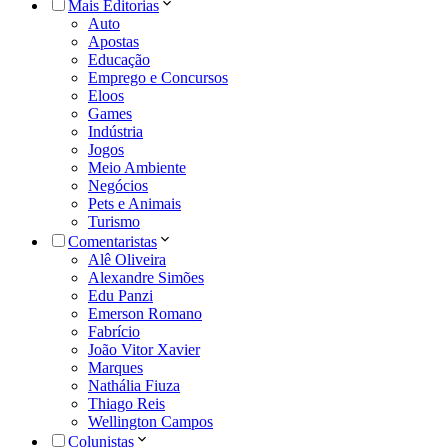
Mais Editorias
Auto
Apostas
Educação
Emprego e Concursos
Eloos
Games
Indústria
Jogos
Meio Ambiente
Negócios
Pets e Animais
Turismo
Comentaristas
Alê Oliveira
Alexandre Simões
Edu Panzi
Emerson Romano
Fabrício
João Vitor Xavier
Marques
Nathália Fiuza
Thiago Reis
Wellington Campos
Colunistas