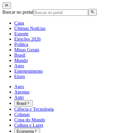
Buscar no portal
Capa
Últimas Notícias
Esporte
Eleições 2026
Política
Minas Gerais
Brasil
Mundo
Agro
Entretenimento
Eloos
Agro
Apostas
Auto
Brasil
Ciência e Tecnologia
Colunas
Copa do Mundo
Cultura e Lazer
Economia