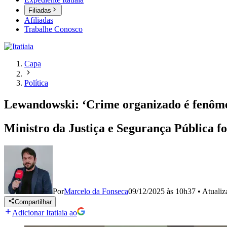
Filiadas
Afiliadas
Trabalhe Conosco
Capa
Política
Lewandowski: ‘Crime organizado é fenôme
Ministro da Justiça e Segurança Pública f
Por
Marcelo da Fonseca
09/12/2025 às 10h37
•
Atuali
Compartilhar
Adicionar Itatiaia ao