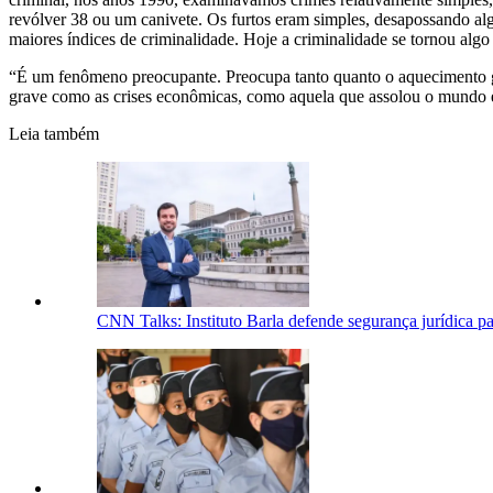
revólver 38 ou um canivete. Os furtos eram simples, desapossando al
maiores índices de criminalidade. Hoje a criminalidade se tornou al
“É um fenômeno preocupante. Preocupa tanto quanto o aquecimento gl
grave como as crises econômicas, como aquela que assolou o mundo e
Leia também
CNN Talks: Instituto Barla defende segurança jurídica pa