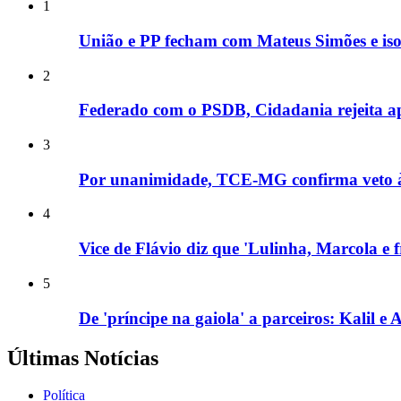
1
União e PP fecham com Mateus Simões e is
2
Federado com o PSDB, Cidadania rejeita apo
3
Por unanimidade, TCE-MG confirma veto à e
4
Vice de Flávio diz que 'Lulinha, Marcola e
5
De 'príncipe na gaiola' a parceiros: Kalil 
Últimas Notícias
Política