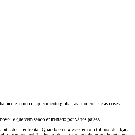
almente, como o aquecimento global, as pandemias e as crises
novo” e que vem sendo enfrentado por vários países.
tuados a enfrentar. Quando eu ingressei em um tribunal de alçada
Roubos, roubos qualificados, roubos a mão armada, normalmente um