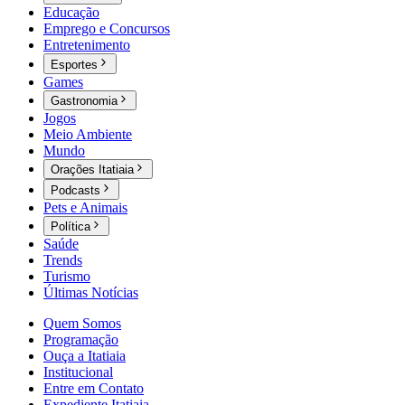
Educação
Emprego e Concursos
Entretenimento
Esportes
Games
Gastronomia
Jogos
Meio Ambiente
Mundo
Orações Itatiaia
Podcasts
Pets e Animais
Política
Saúde
Trends
Turismo
Últimas Notícias
Quem Somos
Programação
Ouça a Itatiaia
Institucional
Entre em Contato
Expediente Itatiaia