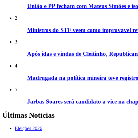
União e PP fecham com Mateus Simões e is
2
Ministros do STF veem como improvável rev
3
Após idas e vindas de Cleitinho, Republic
4
Madrugada na política mineira teve registros
5
Jarbas Soares será candidato a vice na cha
Últimas Notícias
Eleições 2026