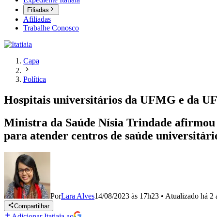
Filiadas
Afiliadas
Trabalhe Conosco
Capa
Política
Hospitais universitários da UFMG e da UFU
Ministra da Saúde Nísia Trindade afirmou 
para atender centros de saúde universitári
Por
Lara Alves
14/08/2023 às 17h23
•
Atualizado
há 2 
Compartilhar
Adicionar Itatiaia ao