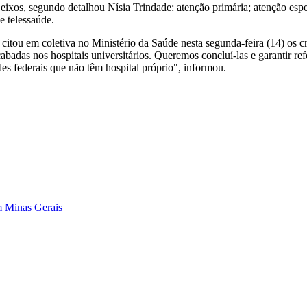
xos, segundo detalhou Nísia Trindade: atenção primária; atenção espec
e telessaúde.
tou em coletiva no Ministério da Saúde nesta segunda-feira (14) os cri
cabadas nos hospitais universitários. Queremos concluí-las e garantir
s federais que não têm hospital próprio", informou.
em Minas Gerais