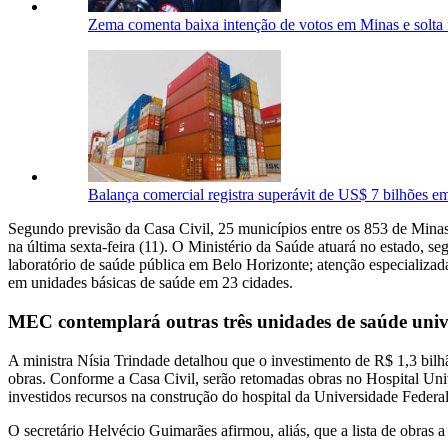
Zema comenta baixa intenção de votos em Minas e solta 
Balança comercial registra superávit de US$ 7 bilhões e
Segundo previsão da Casa Civil, 25 municípios entre os 853 de Mina
na última sexta-feira (11). O Ministério da Saúde atuará no estado, s
laboratório de saúde pública em Belo Horizonte; atenção especializad
em unidades básicas de saúde em 23 cidades.
MEC contemplará outras três unidades de saúde univ
A ministra Nísia Trindade detalhou que o investimento de R$ 1,3 bilhã
obras. Conforme a Casa Civil, serão retomadas obras no Hospital Un
investidos recursos na construção do hospital da Universidade Federa
O secretário Helvécio Guimarães afirmou, aliás, que a lista de obras a 