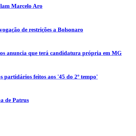
olam Marcelo Aro
ogação de restrições a Bolsonaro
anos anuncia que terá candidatura própria em MG
 partidários feitos aos '45 do 2º tempo'
pa de Patrus