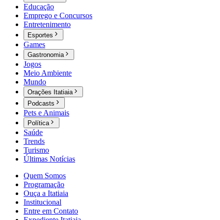
Educação
Emprego e Concursos
Entretenimento
Esportes
Games
Gastronomia
Jogos
Meio Ambiente
Mundo
Orações Itatiaia
Podcasts
Pets e Animais
Política
Saúde
Trends
Turismo
Últimas Notícias
Quem Somos
Programação
Ouça a Itatiaia
Institucional
Entre em Contato
Expediente Itatiaia