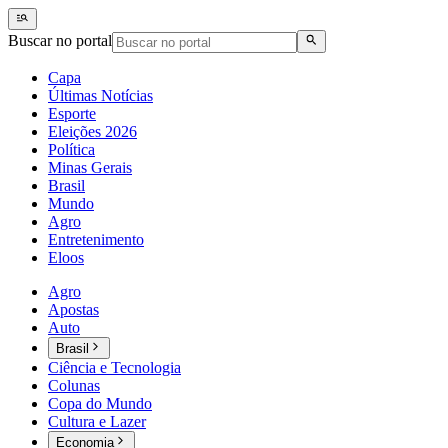
Buscar no portal
Capa
Últimas Notícias
Esporte
Eleições 2026
Política
Minas Gerais
Brasil
Mundo
Agro
Entretenimento
Eloos
Agro
Apostas
Auto
Brasil
Ciência e Tecnologia
Colunas
Copa do Mundo
Cultura e Lazer
Economia