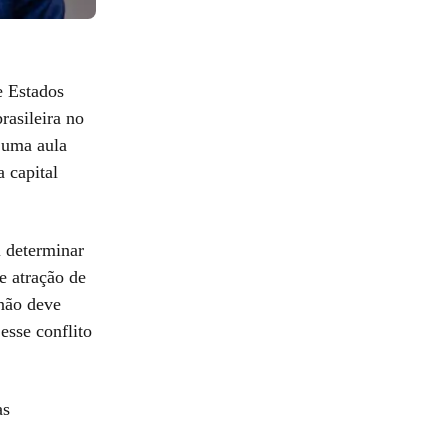
e Estados
rasileira no
e uma aula
 capital
 determinar
e atração de
 não deve
esse conflito
as