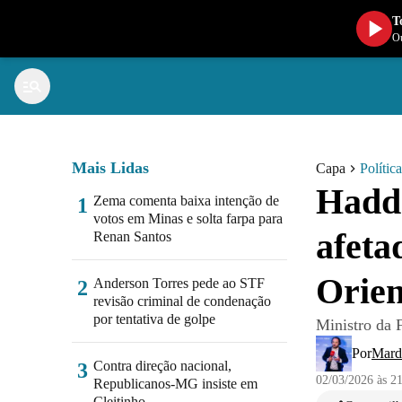
T
Ou
Mais Lidas
Capa
Política
Hadda
Zema comenta baixa intenção de
1
votos em Minas e solta farpa para
afeta
Renan Santos
Orie
Anderson Torres pede ao STF
2
revisão criminal de condenação
por tentativa de golpe
Ministro da 
Por
Mard
Contra direção nacional,
3
02/03/2026 às 2
Republicanos-MG insiste em
Cleitinho