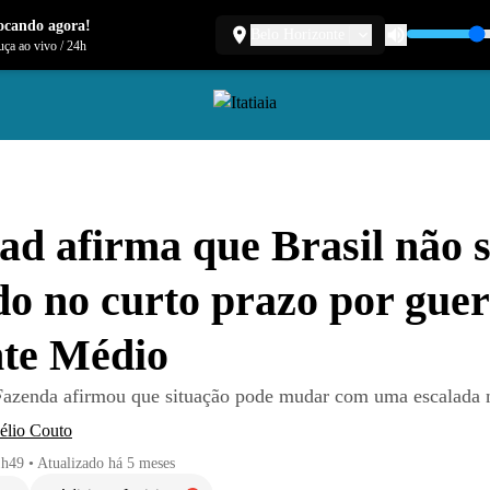
ocando agora!
Belo Horizonte
ça ao vivo
/
24h
d afirma que Brasil não 
do no curto prazo por gue
nte Médio
Fazenda afirmou que situação pode mudar com uma escalada n
élio Couto
1h49
•
Atualizado
há 5 meses