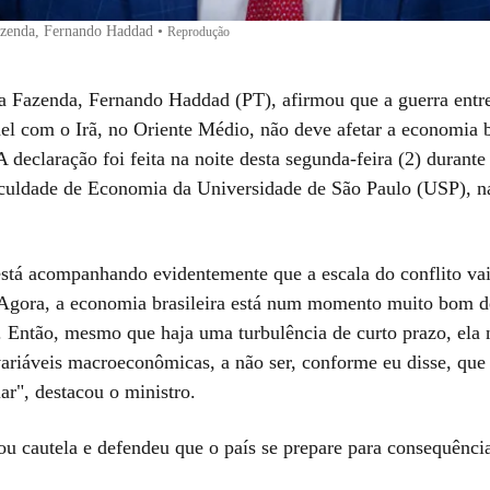
azenda, Fernando Haddad
•
Reprodução
a Fazenda, Fernando Haddad (PT), afirmou que a guerra entr
ael com o Irã, no Oriente Médio, não deve afetar a economia b
A declaração foi feita na noite desta segunda-feira (2) durant
uldade de Economia da Universidade de São Paulo (USP), na
stá acompanhando evidentemente que a escala do conflito vai
 Agora, a economia brasileira está num momento muito bom d
. Então, mesmo que haja uma turbulência de curto prazo, ela
variáveis macroeconômicas, a não ser, conforme eu disse, que 
ar", destacou o ministro.
u cautela e defendeu que o país se prepare para consequênci