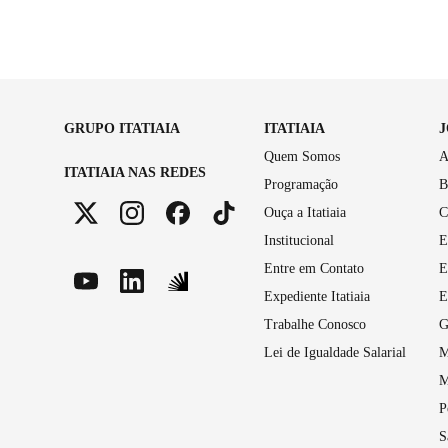
GRUPO ITATIAIA
ITATIAIA
Quem Somos
A
ITATIAIA NAS REDES
Programação
B
Ouça a Itatiaia
C
Institucional
E
Entre em Contato
E
Expediente Itatiaia
E
Trabalhe Conosco
G
Lei de Igualdade Salarial
M
M
P
S