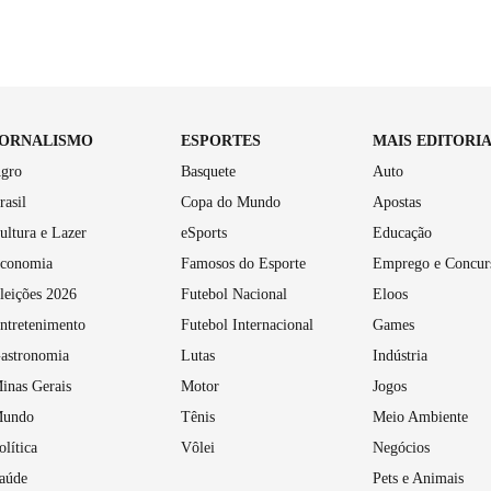
JORNALISMO
ESPORTES
MAIS EDITORI
gro
Basquete
Auto
rasil
Copa do Mundo
Apostas
ultura e Lazer
eSports
Educação
conomia
Famosos do Esporte
Emprego e Concur
leições 2026
Futebol Nacional
Eloos
ntretenimento
Futebol Internacional
Games
astronomia
Lutas
Indústria
inas Gerais
Motor
Jogos
undo
Tênis
Meio Ambiente
olítica
Vôlei
Negócios
aúde
Pets e Animais