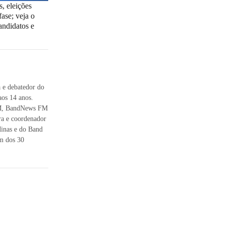
, eleições
ase; veja o
andidatos e
 e debatedor do
os 14 anos.
 FM, BandNews FM
ra e coordenador
inas e do Band
m dos 30