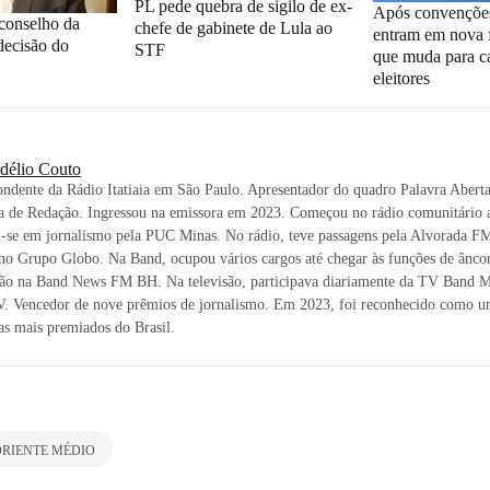
PL pede quebra de sigilo de ex-
Após convenções
conselho da
chefe de gabinete de Lula ao
entram em nova f
decisão do
STF
que muda para c
eleitores
délio Couto
ndente da Rádio Itatiaia em São Paulo. Apresentador do quadro Palavra Aberta
a de Redação. Ingressou na emissora em 2023. Começou no rádio comunitário a
-se em jornalismo pela PUC Minas. No rádio, teve passagens pela Alvorada
no Grupo Globo. Na Band, ocupou vários cargos até chegar às funções de ânco
ção na Band News FM BH. Na televisão, participava diariamente da TV Band M
. Vencedor de nove prêmios de jornalismo. Em 2023, foi reconhecido como u
tas mais premiados do Brasil.
RIENTE MÉDIO