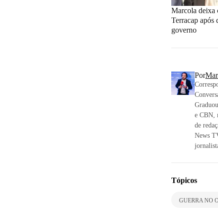
Marcola deixa 
Terracap após 
governo
Por
Mar
Correspo
Convers
Graduou
e CBN, 
de reda
News TV
jornalis
Tópicos
GUERRA NO O