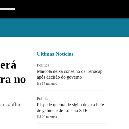
Últimas Notícias
será
Política
Marcola deixa conselho da Terracap
rra no
após decisão do governo
Há 14 minutos
Política
o conflito
PL pede quebra de sigilo de ex-chefe
de gabinete de Lula ao STF
Há 20 minutos