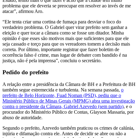
Estado, tenho mais o que fazer e acho que a cidade tem muito
problema que ele deveria se preocupar em resolver ao invés de me
atacar”, afirmou Aro.
“Ele tenta criar uma cortina de fumaça para desviar o foco do
verdadeiro problema. O Gabriel quer virar prefeito sem ganhar a
eleição e quer tocar a câmara como se fosse um ditador. Minha
opinião é que esses são motivos mais que suficientes para que ele
seja cassado e torço para que os vereadores tomem a decisão mais
correta. Por último, importante registrar que fazer boletim de
ocorrência falso é crime, mas lugar de debater com bandido é na
justiça, não é pela imprensa”, concluiu o secretário.
Pedido do prefeito
A relação entre a presidência da Câmara de BH e a Prefeitura de BH
também segue estremecida e turbulenta. Na semana passada,
o
prefeito de Belo Horizonte, Fuad Noman (PSD), pediu que o
Ministério Público de Minas Gerais (MPMG) abra uma investigação
contra o presidente da Câmara, Gabriel Azevedo (sem partido)
, e o
procurador do Ministério Público de Contas, Glayson Massaria, por
abuso de autoridade.
Segundo o prefeito, Azevedo também praticou os crimes de calúnia,
injúria e difamação contra ele. Antes de decidir se abre ou não a