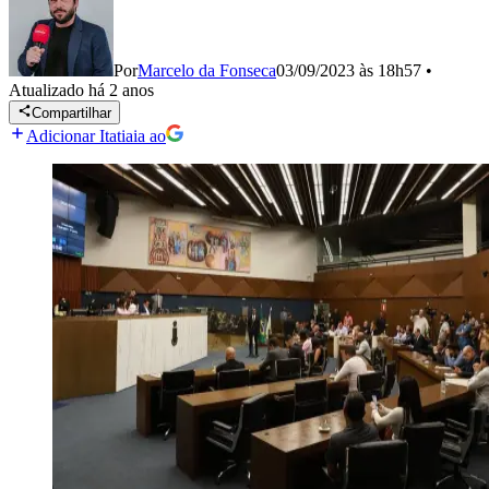
Por
Marcelo da Fonseca
03/09/2023 às 18h57
•
Atualizado
há 2 anos
Compartilhar
Adicionar Itatiaia ao