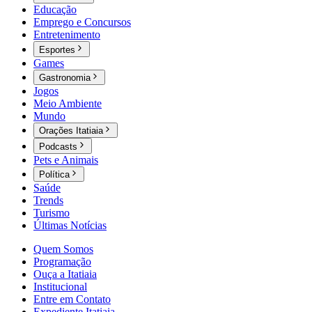
Educação
Emprego e Concursos
Entretenimento
Esportes
Games
Gastronomia
Jogos
Meio Ambiente
Mundo
Orações Itatiaia
Podcasts
Pets e Animais
Política
Saúde
Trends
Turismo
Últimas Notícias
Quem Somos
Programação
Ouça a Itatiaia
Institucional
Entre em Contato
Expediente Itatiaia