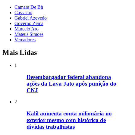
Camara De Bh
Cassacao
Gabriel Azevedo
Governo Zema
Marcelo Aro
Mateus Simoes
Vereadores
Mais Lidas
1
Desembargador federal abandona
ações da Lava Jato após punição do
CNJ
2
Kalil aumenta conta milionária no
exterior mesmo com histórico de
dividas trabalhistas