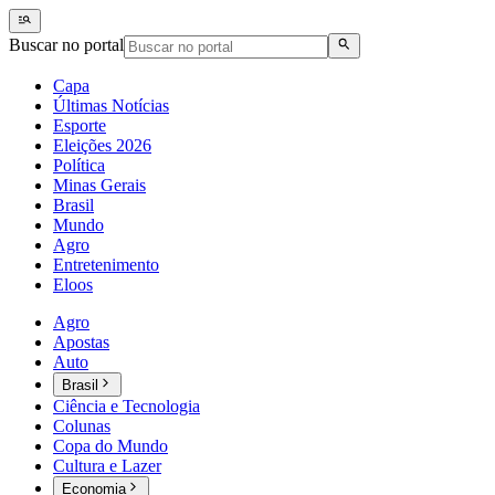
Buscar no portal
Capa
Últimas Notícias
Esporte
Eleições 2026
Política
Minas Gerais
Brasil
Mundo
Agro
Entretenimento
Eloos
Agro
Apostas
Auto
Brasil
Ciência e Tecnologia
Colunas
Copa do Mundo
Cultura e Lazer
Economia