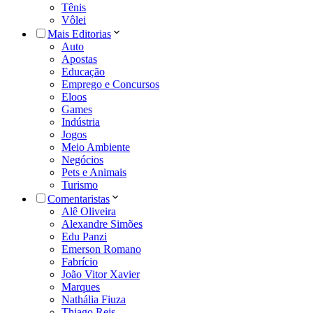
Tênis
Vôlei
Mais Editorias
Auto
Apostas
Educação
Emprego e Concursos
Eloos
Games
Indústria
Jogos
Meio Ambiente
Negócios
Pets e Animais
Turismo
Comentaristas
Alê Oliveira
Alexandre Simões
Edu Panzi
Emerson Romano
Fabrício
João Vitor Xavier
Marques
Nathália Fiuza
Thiago Reis